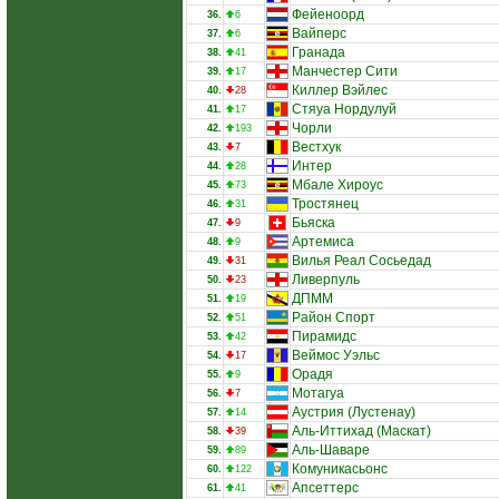
Фейеноорд
36.
6
Вайперс
37.
6
Гранада
38.
41
Манчестер Сити
39.
17
Киллер Вэйлес
40.
28
Стяуа Нордулуй
41.
17
Чорли
42.
193
Вестхук
43.
7
Интер
44.
28
Мбале Хироус
45.
73
Тростянец
46.
31
Бьяска
47.
9
Артемиса
48.
9
Вилья Реал Сосьедад
49.
31
Ливерпуль
50.
23
ДПММ
51.
19
Район Спорт
52.
51
Пирамидс
53.
42
Веймос Уэльс
54.
17
Орадя
55.
9
Мотагуа
56.
7
Аустрия (Лустенау)
57.
14
Аль-Иттихад (Маскат)
58.
39
Аль-Шаваре
59.
89
Комуникасьонс
60.
122
Апсеттерс
61.
41