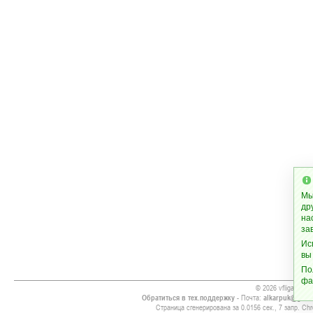
Мы
др
на
за
Ис
вы
По
фа
© 2026 vfliga.cc
Обратиться в тех.поддержку
- Почта:
alkarpuk@gmai
Страница сгенерирована за 0.0156 сек., 7 запр. Chr