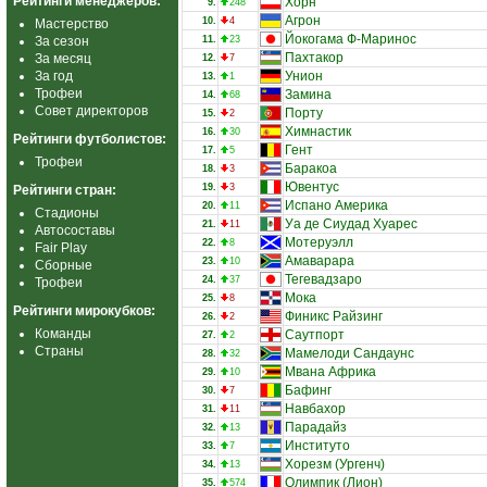
Рейтинги менеджеров:
Хорн
9.
248
Агрон
10.
4
Мастерство
Йокогама Ф-Маринос
За сезон
11.
23
Пахтакор
За месяц
12.
7
За год
Унион
13.
1
Трофеи
Замина
14.
68
Совет директоров
Порту
15.
2
Химнастик
16.
30
Рейтинги футболистов:
Гент
17.
5
Трофеи
Баракоа
18.
3
Ювентус
19.
3
Рейтинги стран:
Испано Америка
20.
11
Стадионы
Уа де Сиудад Хуарес
21.
11
Автосоставы
Мотеруэлл
22.
8
Fair Play
Амаварара
23.
10
Сборные
Тегевадзаро
24.
37
Трофеи
Мока
25.
8
Рейтинги мирокубков:
Финикс Райзинг
26.
2
Команды
Саутпорт
27.
2
Страны
Мамелоди Сандаунс
28.
32
Мвана Африка
29.
10
Бафинг
30.
7
Навбахор
31.
11
Парадайз
32.
13
Институто
33.
7
Хорезм (Ургенч)
34.
13
Олимпик (Лион)
35.
574