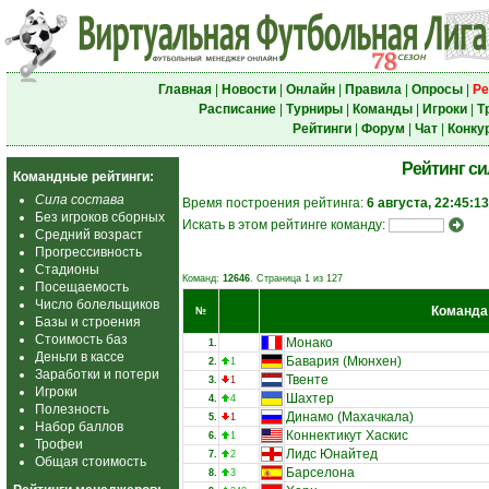
Главная
|
Новости
|
Онлайн
|
Правила
|
Опросы
|
Ре
Расписание
|
Турниры
|
Команды
|
Игроки
|
Т
Рейтинги
|
Форум
|
Чат
|
Конку
Рейтинг с
Командные рейтинги:
Сила состава
Время построения рейтинга:
6 августа, 22:45:13
Без игроков сборных
Искать в этом рейтинге команду:
Средний возраст
Прогрессивность
Стадионы
Команд:
12646
. Страница 1 из 127
Посещаемость
Число болельщиков
Команда
№
Базы и строения
Стоимость баз
Монако
1.
Деньги в кассе
Бавария (Мюнхен)
2.
1
Заработки и потери
Твенте
3.
1
Игроки
Шахтер
4.
4
Полезность
Динамо (Махачкала)
5.
1
Набор баллов
Коннектикут Хаскис
6.
1
Трофеи
Лидс Юнайтед
7.
2
Общая стоимость
Барселона
8.
3