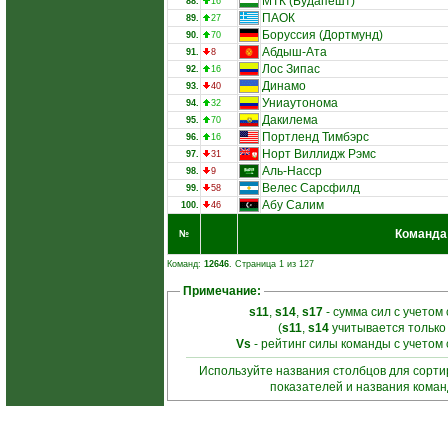
МТК (Будапешт)
88.
16
ПАОК
89.
27
Боруссия (Дортмунд)
90.
70
Абдыш-Ата
91.
8
Лос Зипас
92.
16
Динамо
93.
40
Униаутонома
94.
32
Дакилема
95.
70
Портленд Тимбэрс
96.
16
Норт Виллидж Рэмс
97.
31
Аль-Насср
98.
9
Велес Сарсфилд
99.
58
Абу Салим
100.
46
Команда
№
Команд:
12646
. Страница 1 из 127
Примечание:
s11
,
s14
,
s17
- сумма сил с учетом
(
s11
,
s14
учитывается только
Vs
- рейтинг силы команды с учетом
Используйте названия столбцов для сорт
показателей и названия кома