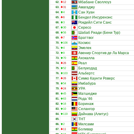
Мбабане Своллоуз
62.
12
Амагаджу
63.
31
Сан Хуан
64.
4
Бендел Инсуренэнс
65.
6
Рокдейл Сити Санс
66.
3
Сересо
67.
30
Шабаб Риади (Бени Тур)
68.
56
Браттвог
69.
7
Космос
70.
106
Эмелек
71.
4
Авенир Спортив де Ла Марса
72.
9
Ахокалла
73.
70
Реал
74.
26
Белуиздад
75.
52
Альбертс
76.
103
Симко Каунти Роверс
77.
26
Имбабура
78.
54
УРА
79.
24
Матшедже
80.
45
Рода '46
81.
63
Боринаж
82.
16
Селангор
83.
10
Дайнава (Алитус)
84.
119
ТНТ
85.
Милсами
86.
2
Боливар
87.
11