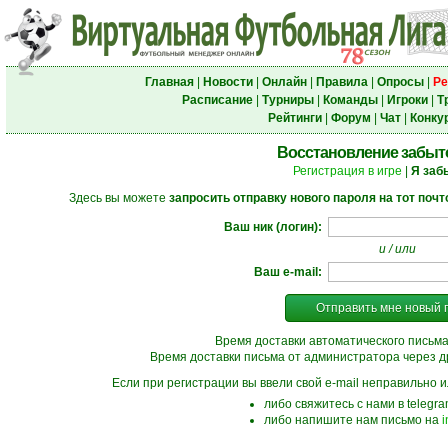
Главная
|
Новости
|
Онлайн
|
Правила
|
Опросы
|
Ре
Расписание
|
Турниры
|
Команды
|
Игроки
|
Т
Рейтинги
|
Форум
|
Чат
|
Конку
Восстановление забыт
Регистрация в игре
|
Я заб
Здесь вы можете
запросить отправку нового пароля на тот поч
Ваш ник (логин):
и / или
Ваш e-mail:
Отправить мне новый 
Время доставки автоматического письма
Время доставки письма от администратора через д
Если при регистрации вы ввели свой e-mail неправильно ил
либо свяжитесь с нами в telegr
либо напишите нам письмо на
i