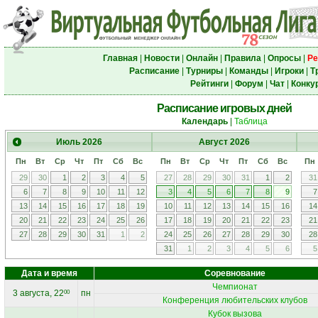
Главная
|
Новости
|
Онлайн
|
Правила
|
Опросы
|
Ре
Расписание
|
Турниры
|
Команды
|
Игроки
|
Т
Рейтинги
|
Форум
|
Чат
|
Конку
Расписание игровых дней
Календарь
|
Таблица
Июль
2026
Август
2026
Пн
Вт
Ср
Чт
Пт
Сб
Вс
Пн
Вт
Ср
Чт
Пт
Сб
Вс
Пн
29
30
1
2
3
4
5
27
28
29
30
31
1
2
31
6
7
8
9
10
11
12
3
4
5
6
7
8
9
7
13
14
15
16
17
18
19
10
11
12
13
14
15
16
14
20
21
22
23
24
25
26
17
18
19
20
21
22
23
21
27
28
29
30
31
1
2
24
25
26
27
28
29
30
28
31
1
2
3
4
5
6
5
Дата и время
Соревнование
Чемпионат
3 августа, 22
пн
00
Конференция любительских клубов
Кубок вызова