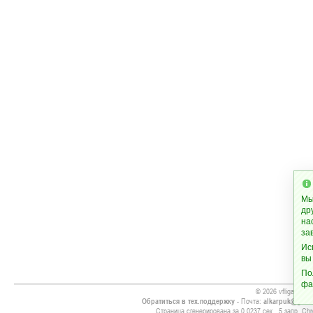
Мы
др
на
за
Ис
вы
По
фа
© 2026 vfliga.cc
Обратиться в тех.поддержку
- Почта:
alkarpuk@gmai
Страница сгенерирована за 0.0237 сек., 5 запр. Chr