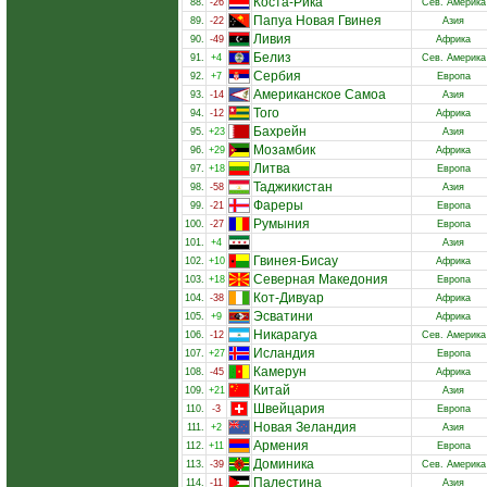
Коста-Рика
88.
-26
Сев. Америка
Папуа Новая Гвинея
89.
-22
Азия
Ливия
90.
-49
Африка
Белиз
91.
+4
Сев. Америка
Сербия
92.
+7
Европа
Американское Самоа
93.
-14
Азия
Того
94.
-12
Африка
Бахрейн
95.
+23
Азия
Мозамбик
96.
+29
Африка
Литва
97.
+18
Европа
Таджикистан
98.
-58
Азия
Фареры
99.
-21
Европа
Румыния
100.
-27
Европа
101.
+4
Азия
Гвинея-Бисау
102.
+10
Африка
Северная Македония
103.
+18
Европа
Кот-Дивуар
104.
-38
Африка
Эсватини
105.
+9
Африка
Никарагуа
106.
-12
Сев. Америка
Исландия
107.
+27
Европа
Камерун
108.
-45
Африка
Китай
109.
+21
Азия
Швейцария
110.
-3
Европа
Новая Зеландия
111.
+2
Азия
Армения
112.
+11
Европа
Доминика
113.
-39
Сев. Америка
Палестина
114.
-11
Азия