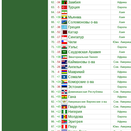
Замбия
62.
-34
Африка
Турция
63.
-5
Европа
64.
-14
Азия
Мьянма
65.
+39
Азия
Соломоновы о-ва
66.
+2
Азия
Греция
67.
-38
Европа
Катар
68.
-52
Азия
Сингапур
69.
-17
Азия
Чили
70.
-15
Южн. Америка
Уэльс
71.
+20
Европа
Саудовская Аравия
72.
-16
Азия
73.
+38
Экваториальная Гвинея
Африка
Каймановы о-ва
74.
-54
Сев. Америка
Ангилья
75.
-26
Сев. Америка
Маврикий
76.
-4
Африка
Сомали
77.
+7
Африка
Коморские о-ва
78.
+24
Африка
Эстония
79.
-36
Европа
80.
+10
Доминиканская Республика
Сев. Америка
Гана
81.
+55
Африка
82.
+74
Американские Виргинские о-ва
Сев. Америка
Гваделупа
83.
+45
Сев. Америка
Нигерия
84.
+12
Африка
Молдова
85.
+4
Европа
Эритрея
86.
+45
Африка
Перу
87.
+19
Южн. Америка