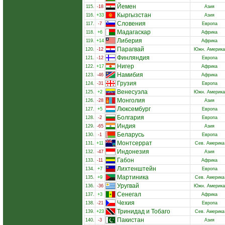
Йемен
115.
-18
Азия
Кыргызстан
116.
+33
Азия
Словения
117.
-7
Европа
Мадагаскар
118.
+6
Африка
Либерия
119.
+14
Африка
Парагвай
120.
-12
Южн. Америка
Финляндия
121.
-12
Европа
Нигер
122.
+17
Африка
Намибия
123.
-46
Африка
Грузия
124.
-31
Европа
Венесуэла
125.
+2
Южн. Америка
Монголия
126.
-28
Азия
Люксембург
127.
+5
Европа
Болгария
128.
-2
Европа
Индия
129.
-65
Азия
Беларусь
130.
-1
Европа
Монтсеррат
131.
+11
Сев. Америка
Индонезия
132.
-47
Азия
Габон
133.
-11
Африка
Лихтенштейн
134.
+7
Европа
Мартиника
135.
+9
Сев. Америка
Уругвай
136.
-36
Южн. Америка
Сенегал
137.
+3
Африка
Чехия
138.
-21
Европа
Тринидад и Тобаго
139.
+23
Сев. Америка
Пакистан
140.
-3
Азия