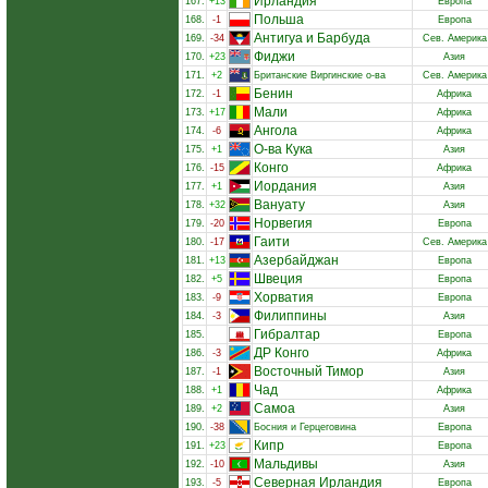
Ирландия
167.
+13
Европа
Польша
168.
-1
Европа
Антигуа и Барбуда
169.
-34
Сев. Америка
Фиджи
170.
+23
Азия
171.
+2
Британские Виргинские о-ва
Сев. Америка
Бенин
172.
-1
Африка
Мали
173.
+17
Африка
Ангола
174.
-6
Африка
О-ва Кука
175.
+1
Азия
Конго
176.
-15
Африка
Иордания
177.
+1
Азия
Вануату
178.
+32
Азия
Норвегия
179.
-20
Европа
Гаити
180.
-17
Сев. Америка
Азербайджан
181.
+13
Европа
Швеция
182.
+5
Европа
Хорватия
183.
-9
Европа
Филиппины
184.
-3
Азия
Гибралтар
185.
Европа
ДР Конго
186.
-3
Африка
Восточный Тимор
187.
-1
Азия
Чад
188.
+1
Африка
Самоа
189.
+2
Азия
190.
-38
Босния и Герцеговина
Европа
Кипр
191.
+23
Европа
Мальдивы
192.
-10
Азия
Северная Ирландия
193.
-5
Европа