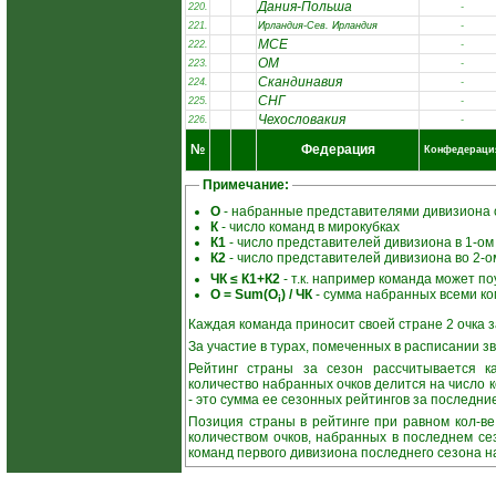
Дания-Польша
220.
-
221.
Ирландия-Сев. Ирландия
-
МСЕ
222.
-
ОМ
223.
-
Скандинавия
224.
-
СНГ
225.
-
Чехословакия
226.
-
№
Федерация
Конфедераци
Примечание:
О
- набранные представителями дивизиона о
К
- число команд в мирокубках
К1
- число представителей дивизиона в 1-ом
К2
- число представителей дивизиона во 2-о
ЧК ≤ К1+К2
- т.к. например команда может поу
О = Sum(О
) / ЧК
- сумма набранных всеми ко
i
Каждая команда приносит своей стране 2 очка за
За участие в турах, помеченных в расписании зв
Рейтинг страны за сезон рассчитывается ка
количество набранных очков делится на число 
- это сумма ее сезонных рейтингов за последние
Позиция страны в рейтинге при равном кол-в
количеством очков, набранных в последнем се
команд первого дивизиона последнего сезона н