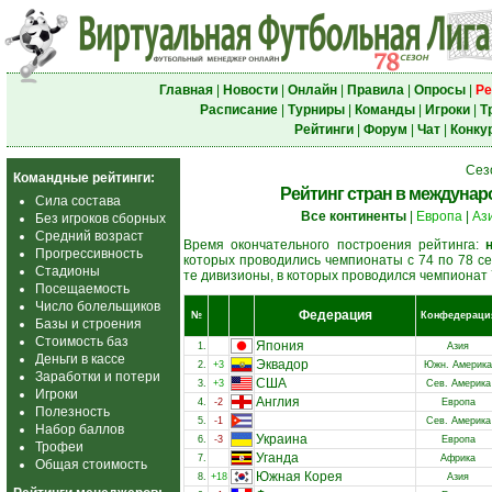
Главная
|
Новости
|
Онлайн
|
Правила
|
Опросы
|
Ре
Расписание
|
Турниры
|
Команды
|
Игроки
|
Т
Рейтинги
|
Форум
|
Чат
|
Конку
Сез
Командные рейтинги:
Рейтинг стран в междунаро
Сила состава
Все континенты
|
Европа
|
Аз
Без игроков сборных
Средний возраст
Время окончательного построения рейтинга:
Прогрессивность
которых проводились чемпионаты с 74 по 78 се
Стадионы
те дивизионы, в которых проводился чемпионат 
Посещаемость
Число болельщиков
Федерация
№
Конфедераци
Базы и строения
Стоимость баз
Япония
1.
Азия
Деньги в кассе
Эквадор
2.
+3
Южн. Америка
Заработки и потери
США
3.
+3
Сев. Америка
Игроки
Англия
4.
-2
Европа
Полезность
5.
-1
Сев. Америка
Набор баллов
Украина
6.
-3
Европа
Трофеи
Уганда
7.
Африка
Общая стоимость
Южная Корея
8.
+18
Азия