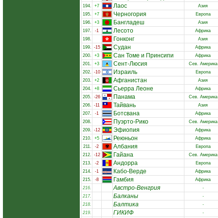
Лаос
194.
+7
Азия
Черногория
195.
+7
Европа
Бангладеш
196.
+3
Азия
Лесото
197.
-1
Африка
Гонконг
198.
Азия
Судан
199.
-15
Африка
Сан Томе и Принсипи
200.
+3
Африка
Сент-Люсия
201.
+3
Сев. Америка
Израиль
202.
-10
Европа
Афганистан
203.
+2
Азия
Сьерра Леоне
204.
+8
Африка
Панама
205.
-26
Сев. Америка
Тайвань
206.
-11
Азия
Ботсвана
207.
-1
Африка
Пуэрто-Рико
208.
Сев. Америка
Эфиопия
209.
-12
Африка
Реюньон
210.
+5
Африка
Албания
211.
-2
Европа
Гайана
212.
-12
Сев. Америка
Андорра
213.
-2
Европа
Кабо-Верде
214.
-1
Африка
Гамбия
215.
-8
Африка
Австро-Венгрия
216.
-
Балканы
217.
-
Балтика
218.
-
ГИКИФ
219.
-