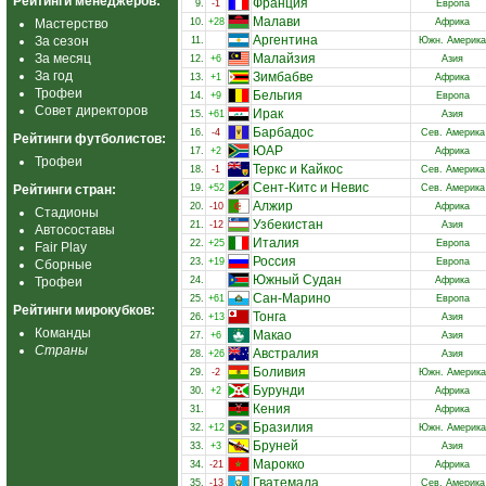
Рейтинги менеджеров:
Франция
9.
-1
Европа
Малави
Мастерство
10.
+28
Африка
Аргентина
За сезон
11.
Южн. Америка
За месяц
Малайзия
12.
+6
Азия
За год
Зимбабве
13.
+1
Африка
Трофеи
Бельгия
14.
+9
Европа
Совет директоров
Ирак
15.
+61
Азия
Барбадос
16.
-4
Сев. Америка
Рейтинги футболистов:
ЮАР
17.
+2
Африка
Трофеи
Теркс и Кайкос
18.
-1
Сев. Америка
Сент-Китс и Невис
Рейтинги стран:
19.
+52
Сев. Америка
Алжир
20.
-10
Африка
Стадионы
Узбекистан
21.
-12
Азия
Автосоставы
Италия
22.
+25
Европа
Fair Play
Россия
23.
+19
Европа
Сборные
Южный Судан
Трофеи
24.
Африка
Сан-Марино
25.
+61
Европа
Рейтинги мирокубков:
Тонга
26.
+13
Азия
Команды
Макао
27.
+6
Азия
Страны
Австралия
28.
+26
Азия
Боливия
29.
-2
Южн. Америка
Бурунди
30.
+2
Африка
Кения
31.
Африка
Бразилия
32.
+12
Южн. Америка
Бруней
33.
+3
Азия
Марокко
34.
-21
Африка
Гватемала
35.
-13
Сев. Америка