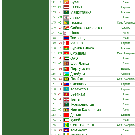
Бутан
141.
+9
Азия
Латвия
142.
+35
Европа
Мавритания
143.
-5
Африка
Ливан
144.
+31
Азия
Гвиана
145.
+2
Сев. Америка
Сейшельские о-ва
146.
-27
Африка
Непал
147.
+13
Азия
Таиланд
148.
-3
Азия
Мальта
149.
-29
Европа
Буркина Фасо
150.
+5
Африка
Суринам
151.
+21
Сев. Америка
ОАЭ
152.
-1
Азия
Шри Ланка
153.
+5
Азия
Португалия
154.
-62
Европа
Джибути
155.
+9
Африка
Ямайка
156.
-40
Сев. Америка
Словакия
157.
-14
Европа
Казахстан
158.
-4
Европа
Вьетнам
159.
-11
Азия
Таити
160.
-7
Азия
Туркменистан
161.
-4
Азия
Новая Каледония
162.
+7
Азия
Дания
163.
+7
Европа
Кувейт
164.
+2
Азия
Сент-Винсент
165.
Сев. Америка
Камбоджа
166.
-20
Азия