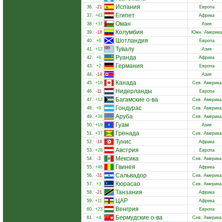
Испания
36.
-21
Европа
Египет
37.
+43
Африка
Оман
38.
+37
Азия
Колумбия
39.
-18
Южн. Америка
Шотландия
40.
+6
Европа
Тувалу
41.
+12
Азия
Руанда
42.
+6
Африка
Германия
43.
+2
Европа
44.
-14
Азия
Канада
45.
+16
Сев. Америка
Нидерланды
46.
-11
Европа
Багамские о-ва
47.
+12
Сев. Америка
Гондурас
48.
+9
Сев. Америка
Аруба
49.
+38
Сев. Америка
Гуам
50.
+19
Азия
Гренада
51.
+37
Сев. Америка
Тунис
52.
-18
Африка
Австрия
53.
+28
Европа
Мексика
54.
-3
Сев. Америка
Гвинея
55.
+46
Африка
Сальвадор
56.
-31
Сев. Америка
Кюрасао
57.
+3
Сев. Америка
Танзания
58.
-21
Африка
ЦАР
59.
+11
Африка
Венгрия
60.
+23
Европа
Бермудские о-ва
61.
+4
Сев. Америка