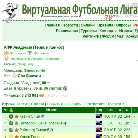
Главная
|
Новости
|
Онлайн
|
Правила
|
Опросы
|
Ре
Расписание
|
Турниры
|
Команды
|
Игроки
|
Т
Рейтинги
|
Форум
|
Чат
|
Конку
АФК Академия (Теркс и Кайкос)
D1, 1 место
1/16 финала
Лига чемпионов Америки
:
1/8 финала
Сборная:
Уганда, нац.
Менеджер:
Эрнесто Че
Ник:
Che Guevara
Стадион: "Академик",
80
тыс.
База:
8
уровень (
36
из
36
слотов)
Финансы:
6 243 991
= 6 243к = 6м
Игроки
|
Матчи
|
Сделки
|
События
|
Финансы
|
Статистика
|
Трофеи
16
Игрок
№
Нац
Поз
В
С
У
Кевин Спир
RD
/
RM
32
164
-
1
Петерсон Сент Флёрэнт
GK
31
185
-
2
Рэймонд Бьюрей
CM
/
CF
32
223
-
3
Хенси Гедеон
CD
/
CM
30
159
-
4