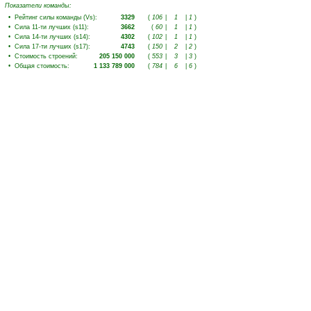
Показатели команды:
•
Рейтинг силы команды (Vs)
:
3329
(
106
|
1
|
1
)
•
Сила 11-ти лучших (s11)
:
3662
(
60
|
1
|
1
)
•
Сила 14-ти лучших (s14)
:
4302
(
102
|
1
|
1
)
•
Сила 17-ти лучших (s17)
:
4743
(
150
|
2
|
2
)
•
Стоимость строений
:
205 150 000
(
553
|
3
|
3
)
•
Общая стоимость
:
1 133 789 000
(
784
|
6
|
6
)