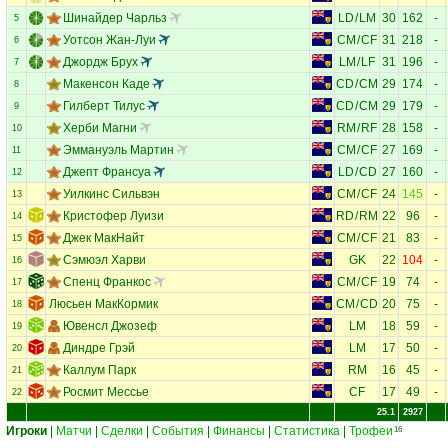
Шинайдер Чарльз
LD
/
LM
30
162
-
5
Уотсон Жан-Луи
CM
/
CF
31
218
-
6
Джордж Брух
LM
/
LF
31
196
-
7
Макенсон Каде
CD
/
CM
29
174
-
8
Гилберт Тилус
CD
/
CM
29
179
-
9
Херби Магни
RM
/
RF
28
158
-
10
Эммануэль Мартин
CM
/
CF
27
169
-
11
Джепт Франсуа
LD
/
CD
27
160
-
12
Уилкинс Сильвэн
CM
/
CF
24
145
-
13
Кристофер Луизи
RD
/
RM
22
96
-
14
Джек МакНайт
CM
/
CF
21
83
-
15
Сэмюэл Харви
GK
22
104
-
16
Спенц Франкос
CM
/
CF
19
74
-
17
Люсьен МакКормик
CM
/
CD
20
75
-
18
Ювенсл Джозеф
LM
18
59
-
19
Диндре Грэй
LM
17
50
-
20
Каллум Парк
RM
16
45
-
21
Росмит Мессье
CF
17
49
-
22
25.1
2927
Игроки
|
Матчи
|
Сделки
|
События
|
Финансы
|
Статистика
|
Трофеи
16