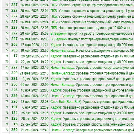
26 мая 2026, 22:04
ПКБ
: Уровень строения центр физподготовки увеличен
227
77
26 мая 2026, 22:04
ПКБ
: Уровень строения спортшкола увеличен до 1 уро
227
77
26 мая 2026, 22:04
ПКБ
: Уровень строения медицинский центр увеличен д
227
77
26 мая 2026, 22:04
ПКБ
: Уровень строения тренировочный центр увеличе
227
77
26 мая 2026, 22:03
ПКБ
: Началось расширение стадиона до 19 000 мест
227
77
26 мая 2026, 15:03
В. Веренич
принят на работу тренером-менеджером в
227
77
26 мая 2026, 15:03
В. Веренич
покинул пост тренера-менеджера команды
227
77
17 мая 2026, 11:21
Хаджут
: Началось расширение стадиона до 59 000 мес
205
77
16 мая 2026, 22:36
Неман-Белкард
: Началось расширение стадиона до 59
205
77
29 дек 2025, 22:11
Хаджут
: Завершено расширение стадиона до 49 000 ме
17
76
22 дек 2025, 19:22
Хаджут
: Началось расширение стадиона до 49 000 мес
5
76
17 ноя 2025, 22:19
Неман-Белкард
: Уровень строения спортшкола уменьш
227
75
21 фев 2025, 22:18
Неман-Белкард
: Уровень строения тренировочный цен
229
72
13 дек 2024, 22:05
Хаджут
: Уровень строения тренировочный центр увели
331
71
25 ноя 2024, 22:09
Неман-Белкард
: Уровень строения тренировочный це
256
71
18 ноя 2024, 22:08
Хаджут
: Уровень строения медицинский центр увеличе
226
71
18 ноя 2024, 22:08
Неман-Белкард
: Уровень строения тренировочный цен
226
71
18 ноя 2024, 22:08
Спот Бей (Вест Бей)
: Уровень строения тренировочный
226
71
6 ноя 2024, 22:39
Хаджут
: Завершено расширение стадиона до 39 000 ме
191
71
25 окт 2024, 22:16
Хаджут
: Началось расширение стадиона до 39 000 мес
124
71
25 окт 2024, 22:09
Хаджут
: Уровень строения медицинский центр уменьше
123
71
27 сен 2024, 22:06
Хаджут
: Уровень строения спортшкола уменьшен до 5
15
71
21 сен 2024, 22:40
Неман-Белкард
: Завершено расширение стадиона до 4
359
70