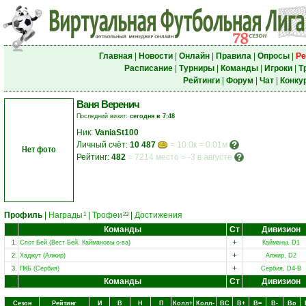
Главная
|
Новости
|
Онлайн
|
Правила
|
Опросы
|
Ре
Расписание
|
Турниры
|
Команды
|
Игроки
|
Т
Рейтинги
|
Форум
|
Чат
|
Конку
Ваня Веренич
Последний визит:
сегодня в 7:48
Ник:
VaniaSt100
Личный счёт:
10 487
= 10.0к = 0.01м
Нет фото
Рейтинг:
482
=
7214 место
=
-3 в августе
Профиль
|
Награды
|
Трофеи
|
Достижения
1
23
Команды
Ст
Дивизион
+
1.
Спот Бей (Вест Бей, Каймановы о-ва)
Кайманы, D1
+
2.
Хаджут (Алжир)
Алжир, D2
+
3.
ПКБ (Сербия)
Сербия, D4-B
Команды
Ст
Дивизион
Сезон
Рейтинг
И
В
Н
П
Колл+
Колл-
ВC
В+
В=
В-
Вo