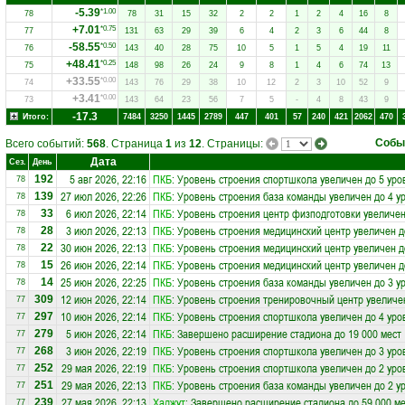
-5.39
*1.00
78
78
31
15
32
2
2
1
2
4
16
8
+7.01
*0.75
77
131
63
29
39
6
4
2
3
6
44
8
-58.55
*0.50
76
143
40
28
75
10
5
1
5
4
19
11
+48.41
*0.25
75
148
98
26
24
9
8
1
4
6
74
13
+33.55
*0.00
74
143
76
29
38
10
12
2
3
10
52
9
+3.41
*0.00
73
143
64
23
56
7
5
-
4
8
43
9
-17.3
Итого:
7484
3250
1445
2789
447
401
57
240
421
2062
470
Собы
Всего событий:
568
. Страница
1
из
12
. Страницы:
Дата
Сез.
День
5 авг 2026, 22:16
ПКБ
: Уровень строения спортшкола увеличен до 5 уро
192
78
27 июл 2026, 22:26
ПКБ
: Уровень строения база команды увеличен до 4 у
139
78
6 июл 2026, 22:14
ПКБ
: Уровень строения центр физподготовки увеличен
33
78
3 июл 2026, 22:13
ПКБ
: Уровень строения медицинский центр увеличен д
28
78
30 июн 2026, 22:13
ПКБ
: Уровень строения медицинский центр увеличен д
22
78
26 июн 2026, 22:14
ПКБ
: Уровень строения медицинский центр увеличен д
15
78
25 июн 2026, 22:25
ПКБ
: Уровень строения база команды увеличен до 3 у
14
78
12 июн 2026, 22:14
ПКБ
: Уровень строения тренировочный центр увеличе
309
77
10 июн 2026, 22:14
ПКБ
: Уровень строения спортшкола увеличен до 4 уро
297
77
5 июн 2026, 22:14
ПКБ
: Завершено расширение стадиона до 19 000 мест
279
77
3 июн 2026, 22:19
ПКБ
: Уровень строения спортшкола увеличен до 3 уро
268
77
29 мая 2026, 22:19
ПКБ
: Уровень строения спортшкола увеличен до 2 уро
252
77
29 мая 2026, 22:13
ПКБ
: Уровень строения база команды увеличен до 2 у
251
77
27 мая 2026, 22:13
Хаджут
: Завершено расширение стадиона до 59 000 ме
239
77