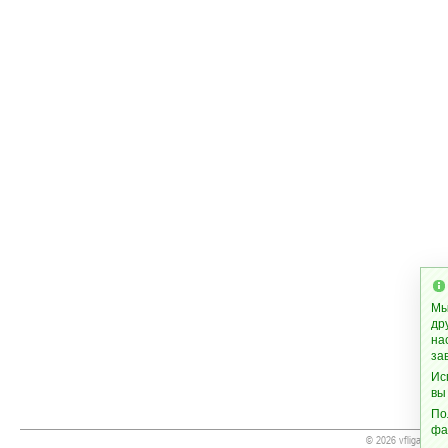
Мы
др
на
за
Ис
вы
По
фа
© 2026 vfliga.cc