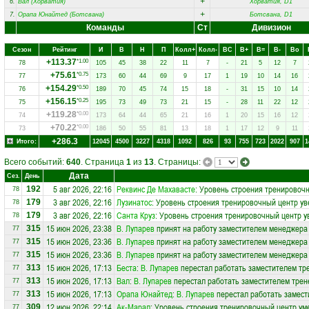
+
6.
Вал (Хорватия)
Хорватия, D1
+
7.
Орапа Юнайтед (Ботсвана)
Ботсвана, D1
Команды
Ст
Дивизион
Сезон
Рейтинг
И
В
Н
П
Колл+
Колл-
ВC
В+
В=
В-
Вo
+113.37
*1.00
78
105
45
38
22
11
7
-
21
5
12
7
+75.61
*0.75
77
173
60
44
69
9
17
1
19
10
14
16
+154.29
*0.50
76
189
70
45
74
15
18
-
31
15
10
14
+156.15
*0.25
75
195
73
49
73
21
15
-
28
11
22
12
+119.28
*0.00
74
173
64
44
65
21
16
1
20
15
16
12
+70.22
*0.00
73
186
50
55
81
13
18
1
17
12
9
11
+286.3
Итого:
12045
4500
3227
4318
1092
826
93
755
723
2022
907
1
Всего событий:
640
. Страница
1
из
13
. Страницы:
Дата
Сез.
День
5 авг 2026, 22:16
Реквинс Де Махавасте
: Уровень строения тренировочн
192
78
3 авг 2026, 22:16
Лузинатос
: Уровень строения тренировочный центр ув
179
78
3 авг 2026, 22:16
Санта Круз
: Уровень строения тренировочный центр у
179
78
15 июн 2026, 23:38
В. Лупарев
принят на работу заместителем менеджера
315
77
15 июн 2026, 23:36
В. Лупарев
принят на работу заместителем менеджера
315
77
15 июн 2026, 23:36
В. Лупарев
принят на работу заместителем менеджера
315
77
15 июн 2026, 17:13
Беста
:
В. Лупарев
перестал работать заместителем тре
313
77
15 июн 2026, 17:13
Вал
:
В. Лупарев
перестал работать заместителем трене
313
77
15 июн 2026, 17:13
Орапа Юнайтед
:
В. Лупарев
перестал работать замести
313
77
12 июн 2026, 22:14
Ак-Марал
: Уровень строения тренировочный центр ум
309
77