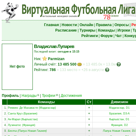
Главная
|
Новости
|
Онлайн
|
Правила
|
Опросы
|
Ре
Расписание
|
Турниры
|
Команды
|
Игроки
|
Т
Рейтинги
|
Форум
|
Чат
|
Конку
Владислав Лупарев
Последний визит:
сегодня в 15:15
Ник:
Parmizan
Личный счёт:
13 485 500
= 13 485.0к = 13.0м
Нет фото
Рейтинг:
786
=
133 место
=
+26 в августе
Профиль
|
Награды
|
Трофеи
|
Достижения
11
15
Команды
Ст
Дивизион
+
1.
Реквинс Де Махавасте (Мадагаскар)
Мадагаскар, D1
+
2.
Санта Круз (Бразилия)
Бразилия, D3-A
+
3.
Ак-Марал (Кыргызстан)
Кыргызстан, D1
+
4.
Лузинатос (Франция)
Франция, D2
+
5.
Беста (Папуа Новая Гвинея)
Папуа Новая Гвинея, D1