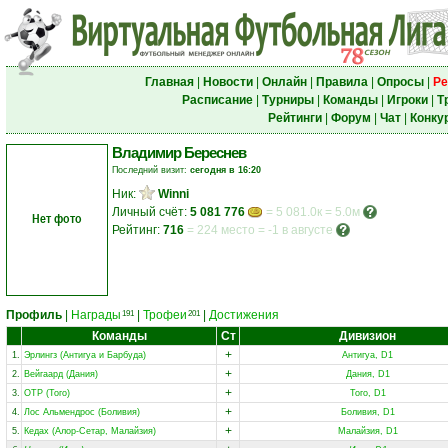
Главная
|
Новости
|
Онлайн
|
Правила
|
Опросы
|
Ре
Расписание
|
Турниры
|
Команды
|
Игроки
|
Т
Рейтинги
|
Форум
|
Чат
|
Конку
Владимир Береснев
Последний визит:
сегодня в 16:20
Ник:
Winni
Личный счёт:
5 081 776
= 5 081.0к = 5.0м
Нет фото
Рейтинг:
716
=
224 место
=
-1 в августе
Профиль
|
Награды
|
Трофеи
|
Достижения
191
201
Команды
Ст
Дивизион
+
1.
Эрлингз (Антигуа и Барбуда)
Антигуа, D1
+
2.
Вейгаард (Дания)
Дания, D1
+
3.
ОТР (Того)
Того, D1
+
4.
Лос Альмендрос (Боливия)
Боливия, D1
+
5.
Кедах (Алор-Сетар, Малайзия)
Малайзия, D1