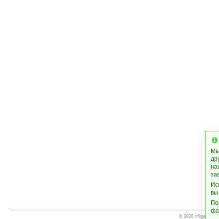
Мы
др
на
за
Ис
вы
По
фа
© 2026 vfliga.cc