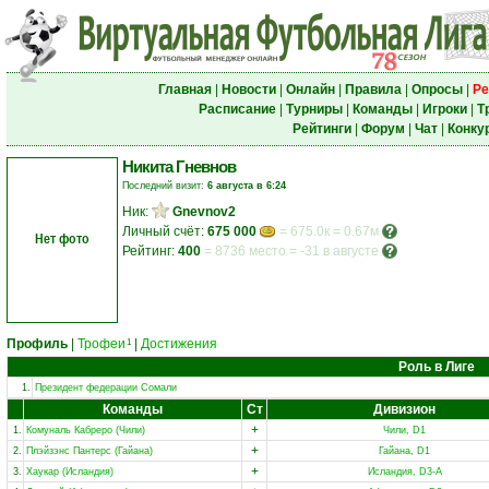
Главная
|
Новости
|
Онлайн
|
Правила
|
Опросы
|
Ре
Расписание
|
Турниры
|
Команды
|
Игроки
|
Т
Рейтинги
|
Форум
|
Чат
|
Конку
Никита Гневнов
Последний визит:
6 августа в 6:24
Ник:
Gnevnov2
Личный счёт:
675 000
= 675.0к = 0.67м
Нет фото
Рейтинг:
400
=
8736 место
=
-31 в августе
Профиль
|
Трофеи
|
Достижения
1
Роль в Лиге
1.
Президент федерации Сомали
Команды
Ст
Дивизион
+
1.
Комуналь Кабреро (Чили)
Чили, D1
+
2.
Плэйзэнс Пантерс (Гайана)
Гайана, D1
+
3.
Хаукар (Исландия)
Исландия, D3-A