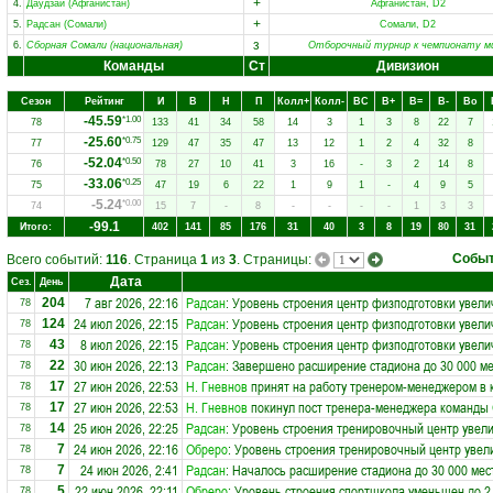
+
4.
Даудзай (Афганистан)
Афганистан, D2
+
5.
Радсан (Сомали)
Сомали, D2
з
6.
Сборная Сомали (национальная)
Отборочный турнир к чемпионату м
Команды
Ст
Дивизион
Сезон
Рейтинг
И
В
Н
П
Колл+
Колл-
ВC
В+
В=
В-
Вo
-45.59
*1.00
78
133
41
34
58
14
3
1
3
8
22
7
-25.60
*0.75
77
129
47
35
47
13
12
1
2
4
32
8
-52.04
*0.50
76
78
27
10
41
3
16
-
3
2
14
8
-33.06
*0.25
75
47
19
6
22
1
9
1
-
4
9
5
-5.24
*0.00
74
15
7
-
8
-
-
-
-
1
3
3
-99.1
Итого:
402
141
85
176
31
40
3
8
19
80
31
Собы
Всего событий:
116
. Страница
1
из
3
. Страницы:
Дата
Сез.
День
7 авг 2026, 22:16
Радсан
: Уровень строения центр физподготовки увели
204
78
24 июл 2026, 22:15
Радсан
: Уровень строения центр физподготовки увели
124
78
8 июл 2026, 22:15
Радсан
: Уровень строения центр физподготовки увели
43
78
30 июн 2026, 22:13
Радсан
: Завершено расширение стадиона до 30 000 ме
22
78
27 июн 2026, 22:53
Н. Гневнов
принят на работу тренером-менеджером в
17
78
27 июн 2026, 22:53
Н. Гневнов
покинул пост тренера-менеджера команды
17
78
25 июн 2026, 22:25
Радсан
: Уровень строения тренировочный центр увели
14
78
24 июн 2026, 22:16
Обреро
: Уровень строения тренировочный центр увел
7
78
24 июн 2026, 2:41
Радсан
: Началось расширение стадиона до 30 000 мес
7
78
22 июн 2026, 22:11
Обреро
: Уровень строения спортшкола уменьшен до 2
5
78