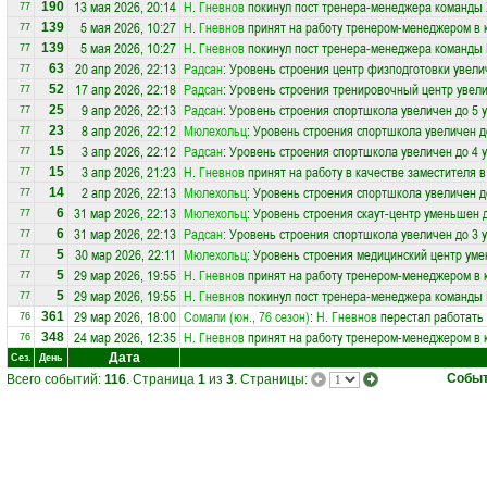
13 мая 2026, 20:14
Н. Гневнов
покинул пост тренера-менеджера команды
190
77
5 мая 2026, 10:27
Н. Гневнов
принят на работу тренером-менеджером в
139
77
5 мая 2026, 10:27
Н. Гневнов
покинул пост тренера-менеджера команды
139
77
20 апр 2026, 22:13
Радсан
: Уровень строения центр физподготовки увели
63
77
17 апр 2026, 22:18
Радсан
: Уровень строения тренировочный центр увели
52
77
9 апр 2026, 22:13
Радсан
: Уровень строения спортшкола увеличен до 5 
25
77
8 апр 2026, 22:12
Мюлехольц
: Уровень строения спортшкола увеличен д
23
77
3 апр 2026, 22:12
Радсан
: Уровень строения спортшкола увеличен до 4 
15
77
3 апр 2026, 21:23
Н. Гневнов
принят на работу в качестве заместителя 
15
77
2 апр 2026, 22:13
Мюлехольц
: Уровень строения спортшкола увеличен д
14
77
31 мар 2026, 22:13
Мюлехольц
: Уровень строения скаут-центр уменьшен 
6
77
31 мар 2026, 22:13
Радсан
: Уровень строения спортшкола увеличен до 3 
6
77
30 мар 2026, 22:11
Мюлехольц
: Уровень строения медицинский центр уме
5
77
29 мар 2026, 19:55
Н. Гневнов
принят на работу тренером-менеджером в
5
77
29 мар 2026, 19:55
Н. Гневнов
покинул пост тренера-менеджера команды
5
77
29 мар 2026, 18:00
Сомали (юн., 76 сезон)
:
Н. Гневнов
перестал работать 
361
76
24 мар 2026, 12:35
Н. Гневнов
принят на работу тренером-менеджером в
348
76
Дата
Сез.
День
Собы
Всего событий:
116
. Страница
1
из
3
. Страницы: