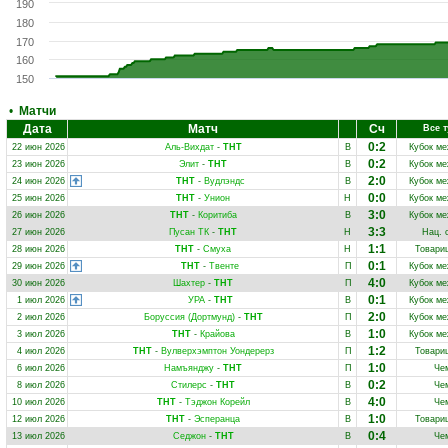
190
180
170
160
150
•
Матчи
Дата
Матч
Сч
Все 
0:2
22 июн 2026
Аль-Вихдат
-
ТНТ
В
Кубок ме
0:2
23 июн 2026
Элит
-
ТНТ
В
Кубок ме
2:0
24 июн 2026
ТНТ
-
Вудлэндс
В
Кубок ме
0:0
25 июн 2026
ТНТ
-
Унион
Н
Кубок ме
3:0
26 июн 2026
ТНТ
-
Коритиба
В
Кубок ме
3:3
27 июн 2026
Пусан ТК
-
ТНТ
Н
Нац. 
1:1
28 июн 2026
ТНТ
-
Смуха
Н
Товари
0:1
29 июн 2026
ТНТ
-
Твенте
П
Кубок ме
4:0
30 июн 2026
Шахтер
-
ТНТ
П
Кубок ме
0:1
1 июл 2026
УРА
-
ТНТ
В
Кубок ме
2:0
2 июл 2026
Боруссия (Дортмунд)
-
ТНТ
П
Кубок ме
1:0
3 июл 2026
ТНТ
-
Крайова
В
Кубок ме
1:2
4 июл 2026
ТНТ
-
Вулверхэмптон Уондерерз
П
Товари
1:0
6 июл 2026
Намъянджу
-
ТНТ
П
Че
0:2
8 июл 2026
Стилерс
-
ТНТ
В
Че
4:0
10 июл 2026
ТНТ
-
Тэджон Корейл
В
Че
1:0
12 июл 2026
ТНТ
-
Эсперанца
В
Товари
0:4
13 июл 2026
Седжон
-
ТНТ
В
Че