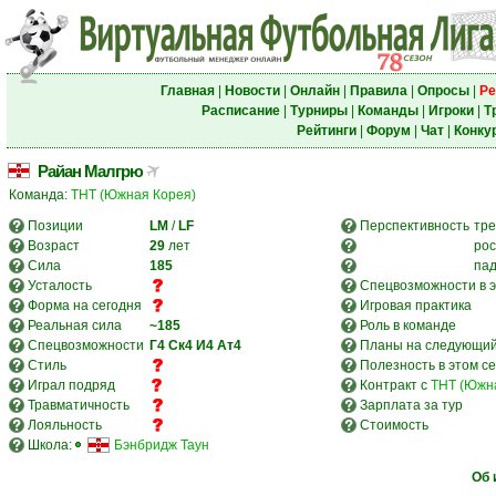
Главная
|
Новости
|
Онлайн
|
Правила
|
Опросы
|
Ре
Расписание
|
Турниры
|
Команды
|
Игроки
|
Т
Рейтинги
|
Форум
|
Чат
|
Конку
Райан Малгрю
Команда:
ТНТ (Южная Корея)
Позиции
LM
/
LF
Перспективность
тре
Возраст
29
лет
рос
Сила
185
па
Усталость
Спецвозможности в э
Форма на сегодня
Игровая практика
Реальная сила
~185
Роль в команде
Спецвозможности
Г4
Ск4
И4
Ат4
Планы на следующий
Стиль
Полезность в этом с
Играл подряд
Контракт с
ТНТ (Южн
Травматичность
Зарплата за тур
Лояльность
Стоимость
Школа:
Бэнбридж Таун
Об 