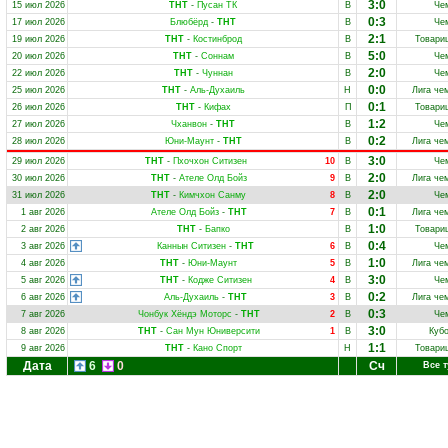
3:0
15 июл 2026
ТНТ
-
Пусан ТК
В
Че
0:3
17 июл 2026
Блюбёрд
-
ТНТ
В
Че
2:1
19 июл 2026
ТНТ
-
Костинброд
В
Товари
5:0
20 июл 2026
ТНТ
-
Соннам
В
Че
2:0
22 июл 2026
ТНТ
-
Чуннан
В
Че
0:0
25 июл 2026
ТНТ
-
Аль-Духаиль
Н
Лига че
0:1
26 июл 2026
ТНТ
-
Кифах
П
Товари
1:2
27 июл 2026
Чханвон
-
ТНТ
В
Че
0:2
28 июл 2026
Юни-Маунт
-
ТНТ
В
Лига че
3:0
29 июл 2026
ТНТ
-
Пхочхон Ситизен
10
В
Че
2:0
30 июл 2026
ТНТ
-
Ателе Олд Бойз
9
В
Лига че
2:0
31 июл 2026
ТНТ
-
Кимчхон Санму
8
В
Че
0:1
1 авг 2026
Ателе Олд Бойз
-
ТНТ
7
В
Лига че
1:0
2 авг 2026
ТНТ
-
Бапко
В
Товари
0:4
3 авг 2026
Каннын Ситизен
-
ТНТ
6
В
Че
1:0
4 авг 2026
ТНТ
-
Юни-Маунт
5
В
Лига че
3:0
5 авг 2026
ТНТ
-
Кодже Ситизен
4
В
Че
0:2
6 авг 2026
Аль-Духаиль
-
ТНТ
3
В
Лига че
0:3
7 авг 2026
Чонбук Хёндэ Моторс
-
ТНТ
2
В
Че
3:0
8 авг 2026
ТНТ
-
Сан Мун Юниверсити
1
В
Кубо
1:1
9 авг 2026
ТНТ
-
Кано Спорт
Н
Товари
Дата
6
0
Сч
Все 