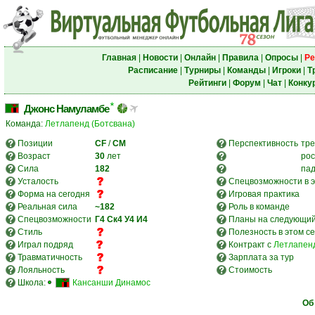
Главная
|
Новости
|
Онлайн
|
Правила
|
Опросы
|
Ре
Расписание
|
Турниры
|
Команды
|
Игроки
|
Т
Рейтинги
|
Форум
|
Чат
|
Конку
Джонс Намуламбе
Команда:
Летлапенд (Ботсвана)
Позиции
CF
/
CM
Перспективность
тре
Возраст
30
лет
рос
Сила
182
па
Усталость
Спецвозможности в э
Форма на сегодня
Игровая практика
Реальная сила
~182
Роль в команде
Спецвозможности
Г4
Ск4
У4
И4
Планы на следующий
Стиль
Полезность в этом с
Играл подряд
Контракт с
Летлапенд
Травматичность
Зарплата за тур
Лояльность
Стоимость
Школа:
Кансанши Динамос
Об