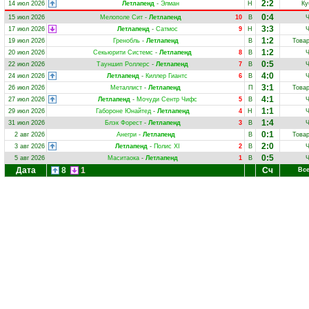
2:2
14 июл 2026
Летлапенд
-
Элман
Н
Ку
0:4
15 июл 2026
Мелополе Сит
-
Летлапенд
10
В
3:3
17 июл 2026
Летлапенд
-
Сатмос
9
Н
1:2
19 июл 2026
Гренобль
-
Летлапенд
В
Това
1:2
20 июл 2026
Секьюрити Системс
-
Летлапенд
8
В
0:5
22 июл 2026
Тауншип Роллерс
-
Летлапенд
7
В
4:0
24 июл 2026
Летлапенд
-
Киллер Гиантс
6
В
3:1
26 июл 2026
Металлист
-
Летлапенд
П
Това
4:1
27 июл 2026
Летлапенд
-
Мочуди Сентр Чифс
5
В
1:1
29 июл 2026
Габороне Юнайтед
-
Летлапенд
4
Н
1:4
31 июл 2026
Блэк Форест
-
Летлапенд
3
В
0:1
2 авг 2026
Анегри
-
Летлапенд
В
Това
2:0
3 авг 2026
Летлапенд
-
Полис XI
2
В
0:5
5 авг 2026
Маситаока
-
Летлапенд
1
В
Дата
8
1
Сч
Все