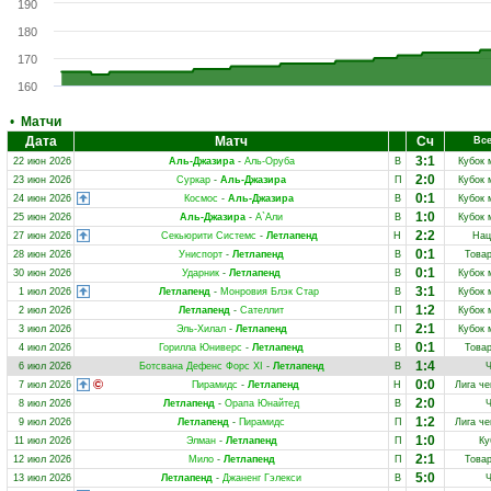
190
180
170
160
•
Матчи
Дата
Матч
Сч
Все
3:1
22 июн 2026
Аль-Джазира
-
Аль-Оруба
В
Кубок 
2:0
23 июн 2026
Суркар
-
Аль-Джазира
П
Кубок 
0:1
24 июн 2026
Космос
-
Аль-Джазира
В
Кубок 
1:0
25 июн 2026
Аль-Джазира
-
А`Али
В
Кубок 
2:2
27 июн 2026
Секьюрити Системс
-
Летлапенд
Н
Нац
0:1
28 июн 2026
Униспорт
-
Летлапенд
В
Това
0:1
30 июн 2026
Ударник
-
Летлапенд
В
Кубок 
3:1
1 июл 2026
Летлапенд
-
Монровия Блэк Стар
В
Кубок 
1:2
2 июл 2026
Летлапенд
-
Сателлит
П
Кубок 
2:1
3 июл 2026
Эль-Хилал
-
Летлапенд
П
Кубок 
0:1
4 июл 2026
Горилла Юниверс
-
Летлапенд
В
Това
1:4
6 июл 2026
Ботсвана Дефенс Форс XI
-
Летлапенд
В
0:0
7 июл 2026
Пирамидс
-
Летлапенд
Н
Лига ч
2:0
8 июл 2026
Летлапенд
-
Орапа Юнайтед
В
1:2
9 июл 2026
Летлапенд
-
Пирамидс
П
Лига ч
1:0
11 июл 2026
Элман
-
Летлапенд
П
Ку
2:1
12 июл 2026
Мило
-
Летлапенд
П
Това
5:0
13 июл 2026
Летлапенд
-
Джаненг Гэлекси
В