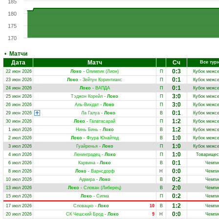
185
180
175
170
•
Матчи
Дата
Матч
Сч
Все тур
0:3
22 июн 2026
Локо
-
Олимпик (Лион)
П
Кубок межсе
0:1
23 июн 2026
Локо
-
Зейтун Коринтианс
П
Кубок межсе
0:1
24 июн 2026
Локо
-
ВАПДА
П
Кубок межсе
3:0
25 июн 2026
Тэджон Корейл
-
Локо
П
Кубок межсе
3:0
26 июн 2026
Аль-Вихдат
-
Локо
П
Кубок межсе
0:1
29 июн 2026
Ла Галуа
-
Локо
В
Кубок межсе
1:2
30 июн 2026
Локо
-
Галатасарай
П
Кубок межсе
1:2
1 июл 2026
Нинь Бинь
-
Локо
В
Кубок межсе
1:0
2 июл 2026
Локо
-
Фгура Юнайтед
В
Кубок межсе
1:0
3 июл 2026
Гуайренья
-
Локо
П
Кубок межсе
1:0
4 июл 2026
Ленинградец
-
Локо
П
Товарищес
0:1
6 июл 2026
Карвина
-
Локо
В
Чемпи
0:0
8 июл 2026
Локо
-
Варнсдорф
Н
Чемпи
0:2
10 июл 2026
Адмира
-
Локо
В
Чемпи
2:0
13 июл 2026
Локо
-
Слован (Либерец)
В
Чемпи
0:2
15 июл 2026
Локо
-
Сигма
П
Чемпи
1:2
17 июл 2026
Словацко
-
Локо
10
В
Чемпи
0:0
20 июл 2026
СК Чешский Брод
-
Локо
9
Н
Чемпи