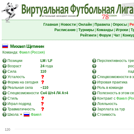
Главная
|
Новости
|
Онлайн
|
Правила
|
Опросы
|
Ре
Расписание
|
Турниры
|
Команды
|
Игроки
|
Т
Рейтинги
|
Форум
|
Чат
|
Конку
Михаил Щетинин
Команда:
Факел (Россия)
Позиции
LM
/
LF
Перспективность
тре
Возраст
24
года
рос
Сила
110
па
Усталость
Спецвозможности в э
Форма на сегодня
Игровая практика
Реальная сила
~110
Роль в команде
Спецвозможности
Ск4
Шт4
Л4
Ат4
Полезность в этом с
Стиль
Контракт с
Факел (Ро
Играл подряд
Лояльность
Травматичность
Зарплата за тур
Школа:
Факел
Стоимость
120