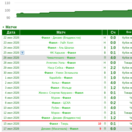
110
100
90
•
Матчи
Дата
Матч
Сч
Все
0:0
22 июн 2026
Факел
-
Динамо (Владивосток)
Н
Кубок 
0:0
23 июн 2026
Факел
-
Уайт Холл
Н
Кубок 
1:0
24 июн 2026
Факел
-
Аль-Шоалах
В
Кубок 
0:1
25 июн 2026
ФК Харьков
-
Факел
В
Кубок 
4:0
26 июн 2026
Чималтенанго
-
Факел
П
Кубок 
0:0
28 июн 2026
Атлетико Уила
-
Факел
Н
Товар
2:2
29 июн 2026
Наср Себха
-
Факел
Н
Кубок 
1:0
30 июн 2026
Факел
-
Унион Эспаньола
В
Кубок 
1:0
1 июл 2026
Карабобо
-
Факел
П
Кубок 
4:0
2 июл 2026
Кельн
-
Факел
П
Кубок 
1:2
3 июл 2026
Факел
-
Мольде
П
Кубок 
0:1
4 июл 2026
Женесс Спортив Керуанез
-
Факел
В
Товар
4:0
6 июл 2026
Муром
-
Факел
П
Ч
0:2
8 июл 2026
Факел
-
ЦСКА
П
Ч
4:0
10 июл 2026
Рубин
-
Факел
П
Ч
2:1
12 июл 2026
Морон
-
Факел
П
Товар
1:2
13 июл 2026
Факел
-
Динамо (Владивосток)
П
Ч
0:1
15 июл 2026
Факел
-
Тверь
10
П
Ч
6:0
17 июл 2026
Динамо (Махачкала)
-
Факел
9
П
Ч