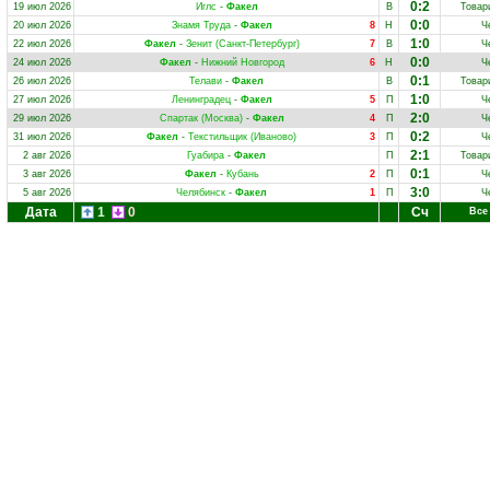
0:2
19 июл 2026
Иглс
-
Факел
В
Товар
0:0
20 июл 2026
Знамя Труда
-
Факел
8
Н
Ч
1:0
22 июл 2026
Факел
-
Зенит (Санкт-Петербург)
7
В
Ч
0:0
24 июл 2026
Факел
-
Нижний Новгород
6
Н
Ч
0:1
26 июл 2026
Телави
-
Факел
В
Товар
1:0
27 июл 2026
Ленинградец
-
Факел
5
П
Ч
2:0
29 июл 2026
Спартак (Москва)
-
Факел
4
П
Ч
0:2
31 июл 2026
Факел
-
Текстильщик (Иваново)
3
П
Ч
2:1
2 авг 2026
Гуабира
-
Факел
П
Товар
0:1
3 авг 2026
Факел
-
Кубань
2
П
Ч
3:0
5 авг 2026
Челябинск
-
Факел
1
П
Ч
Дата
1
0
Сч
Все