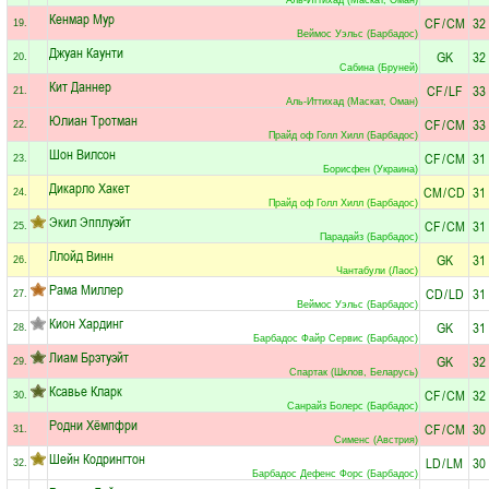
Кенмар Мур
CF
/
CM
32
19.
Веймос Уэльс (Барбадос)
Джуан Каунти
GK
32
20.
Сабина (Бруней)
Кит Даннер
CF
/
LF
33
21.
Аль-Иттихад (Маскат, Оман)
Юлиан Тротман
CF
/
CM
33
22.
Прайд оф Голл Хилл (Барбадос)
Шон Вилсон
CF
/
CM
31
23.
Борисфен (Украина)
Дикарло Хакет
CM
/
CD
31
24.
Прайд оф Голл Хилл (Барбадос)
Экил Эпплуэйт
CF
/
CM
31
25.
Парадайз (Барбадос)
Ллойд Винн
GK
31
26.
Чантабули (Лаос)
Рама Миллер
CD
/
LD
31
27.
Веймос Уэльс (Барбадос)
Кион Хардинг
GK
31
28.
Барбадос Файр Сервис (Барбадос)
Лиам Брэтуэйт
GK
32
29.
Спартак (Шклов, Беларусь)
Ксавье Кларк
CF
/
CM
32
30.
Санрайз Болерс (Барбадос)
Родни Хёмпфри
CF
/
CM
30
31.
Сименс (Австрия)
Шейн Кодрингтон
LD
/
LM
30
32.
Барбадос Дефенс Форс (Барбадос)