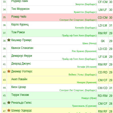
Роджер Лайн
CF
/
CM
30
33.
Эвертон (Барбадос)
Тео Моррисон
LM
/
LF
30
34.
Крамптон (Барбадос)
Ромар Чейз
CD
/
CM
30
35.
Сентрал Лиг Спартанс (Барбадос)
Карло Куренц
LD
/
LM
31
36.
Хиллаби (Барбадос)
Том Рэмси
RM
/
RF
29
37.
Прайд оф Голл Хилл (Барбадос)
Кишмар Примус
GK
29
38.
Шака (Нигер)
Квинси Спакапан
LD
/
CD
29
39.
Рио Бранко (Бразилия)
Демаркус Ферри
LF
/
LM
29
40.
Прайд оф Голл Хилл (Барбадос)
Джарад Джоунс
RM
/
RF
29
41.
Хетафе (Испания)
Джамар Уолтерс
CD
/
RD
29
42.
Веймос Уэльс (Барбадос)
Акил Лэвайн
CM
/
CF
29
43.
Никарм (Армения)
Кион Цезар
CM
/
CD
31
44.
Сентрал Лиг Спартанс (Барбадос)
Терри Уикхэм
RD
/
RM
29
45.
Навруз (Ирак)
Ренальдо Гилкс
CM
/
CF
28
46.
Трансвааль (Суринам)
Шамар Эдвардс
RM
/
RF
28
47.