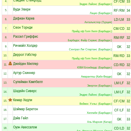
CF
/
CM
33
4.
Эндрю Лайонс (Барбадос)
Вуди Эвери
RF
/
RM
34
5.
Лацио (Барбадос)
Дафиан Карев
LD
/
LM
33
6.
Антальяспор (Турция)
Сеон Торнди
CM
/
CD
32
7.
Прайд оф Голл Хилл (Барбадос)
Рассел Гриффис
RM
/
RF
32
8.
Барбадос Файр Сервис (Барбадос)
Ричмэйл Холдер
GK
32
9.
Сентрал Лиг Спартанс (Барбадос)
Деррол Уэбстер
RM
/
RD
33
10.
Прайд оф Голл Хилл (Барбадос)
Джейден Миллер
CD
/
RD
32
11.
ЮВИ Блэкбердс (Барбадос)
Артур Скиннер
GK
32
12.
Амарантеш (Кабо-Верде)
Сулейман Кэмпбелл
LM
/
LF
32
13.
Эвертон (Барбадос)
Шадейн Сиверс
LM
/
LF
32
14.
Эндрю Лайонс (Барбадос)
Кемар Хедли
CF
/
CM
32
15.
Веймос Уэльс (Барбадос)
Шэймар Беретон
CF
/
LF
32
16.
Хиллаби (Барбадос)
Дэйв Гейл
GK
33
17.
Аль-Мархия (Катар)
Оуэн Авессалом
CD
/
LD
32
18.
Аль-Иттихад (Маскат, Оман)