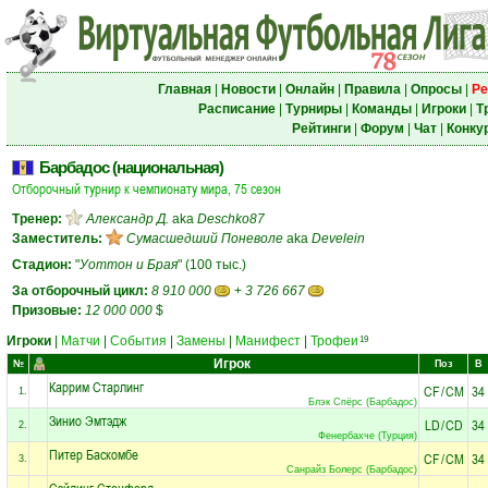
Главная
|
Новости
|
Онлайн
|
Правила
|
Опросы
|
Ре
Расписание
|
Турниры
|
Команды
|
Игроки
|
Т
Рейтинги
|
Форум
|
Чат
|
Конку
Барбадос (национальная)
Отборочный турнир к чемпионату мира, 75 сезон
Тренер:
Александр Д.
aka
Deschko87
Заместитель:
Сумасшедший Поневоле
aka
Develein
Стадион:
"
Уоттон и Брая
" (100 тыс.)
За отборочный цикл:
8 910 000
+
3 726 667
Призовые:
12 000 000
$
Игроки
|
Матчи
|
События
|
Замены
|
Манифест
|
Трофеи
19
Игрок
№
Поз
В
Каррим Старлинг
CF
/
CM
34
1.
Блэк Спёрс (Барбадос)
Зинио Эмтэдж
LD
/
CD
34
2.
Фенербахче (Турция)
Питер Баскомбе
CF
/
CM
34
3.
Санрайз Болерс (Барбадос)
Сэйдинг Стенфорд