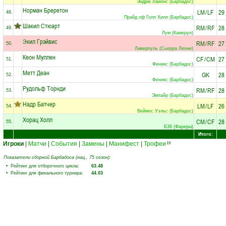
Эндрю Лайонс (Барбадос)
Норман Бреретон
LM
/
LF
29
48.
Прайд оф Голл Хилл (Барбадос)
Шакил Стюарт
RM
/
RF
28
49.
Лум (Камерун)
Экил Грэйвис
RM
/
RF
27
50.
Ливерпуль (Сьерра Леоне)
Кеон Муллен
CF
/
CM
27
51.
Феникс (Барбадос)
Метт Деан
GK
28
52.
Феникс (Барбадос)
Рудольф Торнди
RM
/
RF
28
53.
Эмпайр (Барбадос)
Надр Батчер
LM
/
LF
26
54.
Веймос Уэльс (Барбадос)
Хорац Холл
CM
/
CF
28
55.
Б36 (Фареры)
Итого:
Игроки
|
Матчи
|
События
|
Замены
|
Манифест
|
Трофеи
19
Показатели сборной Барбадоса (нац., 75 сезон):
• Рейтинг для отборочного цикла:
63.48
• Рейтинг для финального турнира:
44.03