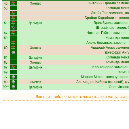
46
Эмелек
Антонни Оробио
замене
50
Команда меняе
Джейк Трю
заменен, на
Брайан Карабали
заменен,
51
Дельфин
Эрик Зунига
заменен,
Штрафные теперь б
57
Николас Гойтея
заменен,
59
Команда меня
Алекс Боланьос
заменен,
60
Эмелек
Ашараф Агоро
заменен
Джеффри Анг
61
Дельфин
Команда меняе
65
Эмелек
Команда меня
67
Дельфин
Леао Тенорио
заменен,
69
Коман
77
Маркос Мехия
, замкнул прос
80
Эмелек
Алехандро Кабеса
(головой), с 
90
Дельфин
+5
Олег Ивано
Для того, чтобы посмотреть комментарии к матчу, вам 