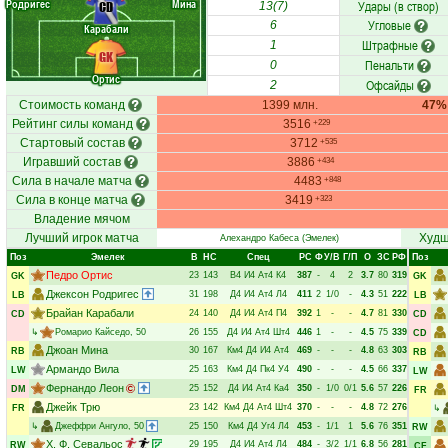
Родригес
Мина
Удары (в створ)
CD
13(7)
Угловые
6
Карабали
Штрафные
1
GK
Пенальти
0
Ортис
Офсайды
2
Стоимость команд
1399 млн.
47%
Рейтинг силы команд
3516
+229
Стартовый состав
3712
+535
Игравший состав
3886
+434
Сила в начале матча
4483
+848
Сила в конце матча
3419
+323
Владение мячом
Лучший игрок матча
Худш
Алехандро Кабеса
(Эмелек)
Поз
Эмелек
В
НC
Спец
РC
Ф
У/В
Г/П
О
ЗС
РФ
Поз
Педро Ортис
23
143
В4
И4
Ат4
К4
387
-
4
2
3.7
80
319
GK
GK
Джексон Родригес
31
198
Д4
И4
Ат4
Л4
411
2
1/0
-
4.3
51
222
LB
LB
Брайан Карабали
24
140
Д4
И4
Ат4
П4
392
1
-
-
4.7
81
330
CD
CD
↳
Ромарио Кайседо
, 50
26
155
Д4
И4
Ат4
Шт4
446
1
-
-
4.5
75
339
CD
Джоан Мина
30
167
Км4
Д4
И4
Ат4
469
-
-
-
4.8
63
303
RB
RB
Армандо Вила
25
163
Км4
Д4
Пк4
У4
490
-
-
-
4.5
66
337
LW
LW
Фернандо Леон
25
152
Д4
И4
Ат4
Ка4
350
-
1/0
0/1
5.6
57
226
DM
FR
Джейк Трю
23
142
Км4
Д4
Ат4
Шт4
370
-
-
-
4.8
72
276
FR
↳
↳
Джеффри Ангуло
, 50
25
150
Км4
Д4
Уг4
Л4
453
-
1/1
1
5.6
76
351
RW
Х. Ф. Севальос
29
195
Д4
И4
Ат4
Л4
484
-
3/2
1/1
6.8
56
281
RW
CF