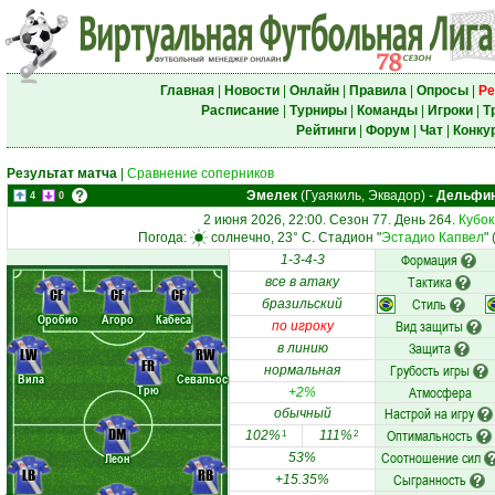
Главная
|
Новости
|
Онлайн
|
Правила
|
Опросы
|
Ре
Расписание
|
Турниры
|
Команды
|
Игроки
|
Т
Рейтинги
|
Форум
|
Чат
|
Конку
Результат матча
|
Сравнение соперников
Эмелек
(Гуаякиль, Эквадор)
-
Дельфи
4
0
2 июня 2026, 22:00. Сезон 77. День 264.
Кубок
Погода:
солнечно, 23° C. Стадион "
Эстадио Капвел
"
Формация
1-3-4-3
Тактика
все в атаку
CF
CF
CF
Стиль
бразильский
Оробио
Агоро
Кабеса
Вид защиты
по игроку
Защита
в линию
LW
RW
FR
Грубость игры
нормальная
Вила
Севальос
Трю
Атмосфера
+2%
Настрой на игру
обычный
DM
Оптимальность
102%
111%
1
2
Соотношение сил
Леон
53%
LB
RB
Сыгранность
+15.35%