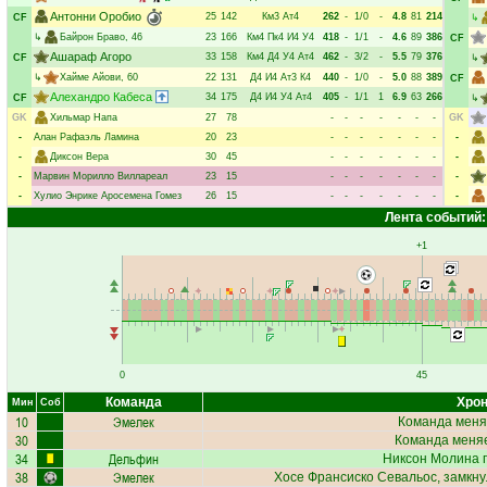
Антонни Оробио
25
142
Км3
Ат4
262
-
1/0
-
4.8
81
214
CF
↳
↳
Байрон Браво
, 46
23
166
Км4
Пк4
И4
У4
418
-
1/1
-
4.6
89
386
CF
Ашараф Агоро
33
158
Км4
Д4
У4
Ат4
462
-
3/2
-
5.5
79
376
CF
↳
↳
Хайме Айови
, 60
22
131
Д4
И4
Ат3
К4
440
-
1/0
-
5.0
88
389
CF
Алехандро Кабеса
34
175
Д4
И4
У4
Ат4
405
-
1/1
1
6.9
63
266
CF
↳
GK
Хильмар Напа
27
78
-
-
-
-
-
-
-
GK
-
Алан Рафаэль Ламина
20
23
-
-
-
-
-
-
-
-
-
Диксон Вера
30
45
-
-
-
-
-
-
-
-
-
Марвин Морилло Виллареал
23
15
-
-
-
-
-
-
-
-
-
Хулио Энрике Аросемена Гомез
26
15
-
-
-
-
-
-
-
-
Лента событий:
+1
0
45
Команда
Хрон
Мин
Соб
10
Эмелек
Команда меня
30
Команда меняе
34
Дельфин
Никсон Молина
п
38
Эмелек
Хосе Франсиско Севальос
, замкн