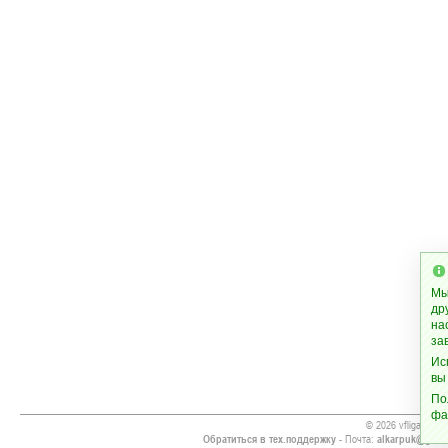
Мы
др
на
за
Ис
вы
По
фа
© 2026 vfliga.cc
Обратиться в тех.поддержку
- Почта:
alkarpuk@gmai