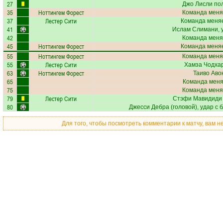
27
Джо Лисли
пол
35
Ноттингем Форест
Команда меня
37
Лестер Сити
Команда меняе
41
Ислам Слимани
,
42
Команда меня
45
Ноттингем Форест
Команда меняе
55
Ноттингем Форест
Команда меня
55
Лестер Сити
Хамза Чодха
63
Ноттингем Форест
Таиво Аво
65
Команда меняе
75
Команда меня
79
Лестер Сити
Стэфи Мавидиди
80
Джесси Дебра
(головой), удар с 
Для того, чтобы посмотреть комментарии к матчу, вам 