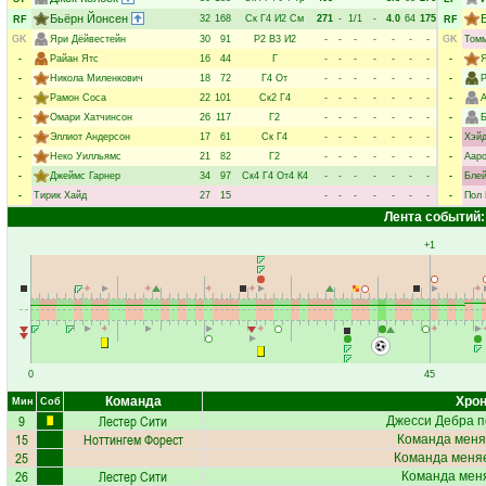
Бьёрн Йонсен
32
168
Ск
Г4
И2
См
271
-
1/1
-
4.0
64
175
RF
RF
GK
Яри Дёйвестейн
30
91
Р2
В3
И2
-
-
-
-
-
-
-
GK
Томм
-
Райан Ятс
16
44
Г
-
-
-
-
-
-
-
-
Я
-
Никола Миленкович
18
72
Г4
От
-
-
-
-
-
-
-
-
-
Рамон Соса
22
101
Ск2
Г4
-
-
-
-
-
-
-
-
А
-
Омари Хатчинсон
26
117
Г2
-
-
-
-
-
-
-
-
-
Эллиот Андерсон
17
61
Ск
Г4
-
-
-
-
-
-
-
-
Хэйд
-
Неко Уилльямс
21
82
Г2
-
-
-
-
-
-
-
-
Ааро
-
Джеймс Гарнер
34
97
Ск4
Г4
От4
К4
-
-
-
-
-
-
-
-
Блей
-
Тирик Хайд
27
15
-
-
-
-
-
-
-
-
Пол 
Лента событий:
+1
0
45
Команда
Хрон
Мин
Соб
9
Лестер Сити
Джесси Дебра
п
15
Ноттингем Форест
Команда меня
25
Команда меняе
26
Лестер Сити
Команда меня