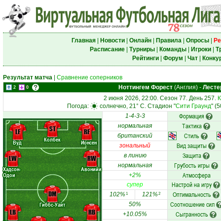
Главная
|
Новости
|
Онлайн
|
Правила
|
Опросы
|
Ре
Расписание
|
Турниры
|
Команды
|
Игроки
|
Т
Рейтинги
|
Форум
|
Чат
|
Конку
Результат матча
|
Сравнение соперников
Ноттингем Форест
(Англия)
-
Лесте
2
0
2 июня 2026, 22:00. Сезон 77. День 257.
К
Погода:
солнечно, 21° C. Стадион "
Сити Граунд
" (
Формация
1-4-3-3
Тактика
нормальная
ST
LF
RF
Стиль
британский
Колбек
Вуд
Йонсен
Вид защиты
зональный
Защита
в линию
LW
RW
Грубость игры
нормальная
Хадсон-
Авонийи
Атмосфера
Одои
+2%
Настрой на игру
супер
DM
Оптимальность
102%
121%
1
2
Соотношение сил
Гиббс-Уайт
50%
LB
RB
Сыгранность
+10.05%