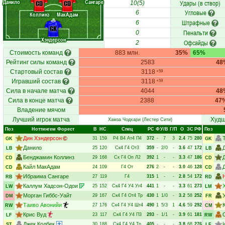
Данило
Сангаре
Удары (в створ)
CD
CD
10(5)
Угловые
6
Коллинз
МакАдам
Штрафные
6
GK
Пенальти
0
Хэндерсон
Офсайды
2
Стоимость команд
883 млн.
35%
65%
Рейтинг силы команд
2583
48
Стартовый состав
3118
+59
Игравший состав
3118
+59
Сила в начале матча
4044
48
Сила в конце матча
2388
47
Владение мячом
Лучший игрок матча
Худш
Хамза Чодхари
(Лестер Сити)
Поз
Ноттингем Форест
В
НC
Спец
РC
Ф
У/В
Г/П
О
ЗС
РФ
Поз
Дин Хэндерсон
31
159
Р4
В4
Ат4
П4
372
-
7
3
2.4
75
280
GK
GK
Данило
25
120
Ск4
Г4
От3
359
-
2/0
-
3.6
47
172
LB
LB
Бенджамин Коллинз
29
168
Ск
Г4
Оп
Л2
392
1
-
-
3.3
47
186
CD
CD
Кайл МакАдам
24
109
Г4
От
276
2
-
-
3.0
46
128
CD
CD
Ибраима Сангаре
27
119
Г4
315
1
-
-
2.8
54
172
RB
RD
Каллум Хадсон-Одои
25
152
Ск4
Г4
У4
Уг4
441
1
-
-
3.3
61
273
LW
LM
Морган Гиббс-Уайт
29
167
Ск4
Г4
От4
Тр
430
1
1/0
-
3.2
58
252
DM
FR
Таиво Авонийи
27
176
Ск4
Г4
У4
Шт4
490
1
5/3
1
4.6
59
292
RW
CM
Крис Вуд
23
117
Ск4
Г4
У4
П3
293
-
1/1
-
3.9
61
181
LF
RW
Джек Колбек
30
188
Ск4
Г4
У4
Тр
405
-
-
-
3.8
68
276
ST
LF