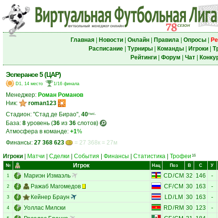
Главная
|
Новости
|
Онлайн
|
Правила
|
Опросы
|
Ре
Расписание
|
Турниры
|
Команды
|
Игроки
|
Т
Рейтинги
|
Форум
|
Чат
|
Конку
Эсперансе 5 (ЦАР)
D1, 14 место
1/16 финала
Менеджер:
Роман Романов
Ник:
roman123
Стадион: "Стад де Бирао",
40
тыс.
База:
8
уровень (
36
из
36
слотов)
Атмосфера в команде:
+1
%
Финансы:
27 368 623
= 27 368к = 27м
Игроки
|
Матчи
|
Сделки
|
События
|
Финансы
|
Статистика
|
Трофеи
16
Игрок
№
Нац
Поз
В
С
У
Мариэн Измаэль
CD
/
CM
32
146
-
1
Ражаб Магомедов
CF
/
CM
30
163
-
2
Кейнер Браун
LD
/
LM
30
163
-
3
Уоллас Милски
RD
/
RM
30
123
-
4