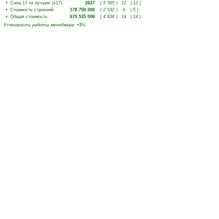
•
Сила 17-ти лучших (s17)
:
2637
(
5 395
|
12
|
12
)
•
Стоимость строений
:
178 750 000
(
2 532
|
6
|
5
)
•
Общая стоимость
:
679 535 000
(
4 834
|
14
|
14
)
Успешность работы менеджера
:
+3
%