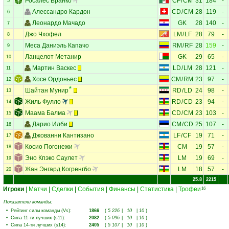
Росалес Бранко
CF
/
CM
31
184
-
5
Алессандро Кардон
CD
/
CM
28
119
-
6
Леонардо Мачадо
GK
28
140
-
7
Джо Чхофел
LM
/
LF
28
79
-
8
Меса Даниэль Капачо
RM
/
RF
28
159
-
9
Ланцелот Метанир
GK
29
65
-
10
Мартин Васкес
LD
/
LM
28
121
-
11
Хосе Ордоньес
CM
/
RM
23
97
-
12
Шайтан Мунир
RD
/
LD
24
98
-
13
Жиль Фулло
RD
/
CD
23
94
-
14
Маама Балма
CD
/
CM
23
103
-
15
Дарио Илби
CM
/
CD
25
107
-
16
Джованни Кантизано
LF
/
CF
19
71
-
17
Косио Погонежи
CM
19
57
-
18
Эно Кпэко Саулет
LM
19
69
-
19
Жан Энгард Когренгбо
LM
18
57
-
20
25.8
2215
Игроки
|
Матчи
|
Сделки
|
События
|
Финансы
|
Статистика
|
Трофеи
16
Показатели команды:
•
Рейтинг силы команды (Vs)
:
1866
(
5 226
|
10
|
10
)
•
Сила 11-ти лучших (s11)
:
2082
(
5 096
|
10
|
10
)
•
Сила 14-ти лучших (s14)
:
2405
(
5 107
|
10
|
10
)