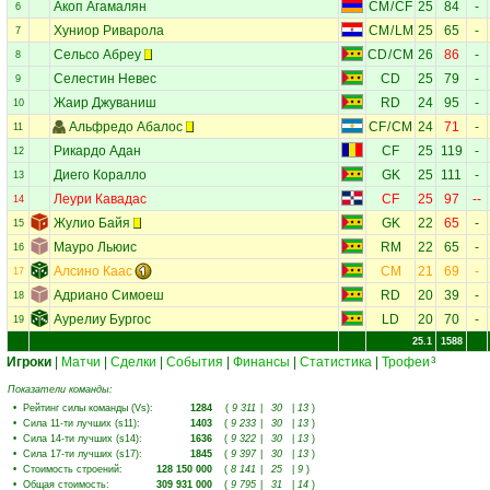
Акоп Агамалян
CM
/
CF
25
84
-
6
Хуниор Риварола
CM
/
LM
25
65
-
7
Сельсо Абреу
CD
/
CM
26
86
-
8
Селестин Невес
CD
25
79
-
9
Жаир Джуваниш
RD
24
95
-
10
Альфредо Абалос
CF
/
CM
24
71
-
11
Рикардо Адан
CF
25
119
-
12
Диего Коралло
GK
25
111
-
13
Леури Кавадас
CF
25
97
--
14
Жулио Байя
GK
22
65
-
15
Мауро Льюис
RM
22
65
-
16
Алсино Каас
CM
21
69
-
17
Адриано Симоеш
RD
20
39
-
18
Аурелиу Бургос
LD
20
70
-
19
25.1
1588
Игроки
|
Матчи
|
Сделки
|
События
|
Финансы
|
Статистика
|
Трофеи
3
Показатели команды:
•
Рейтинг силы команды (Vs)
:
1284
(
9 311
|
30
|
13
)
•
Сила 11-ти лучших (s11)
:
1403
(
9 233
|
30
|
13
)
•
Сила 14-ти лучших (s14)
:
1636
(
9 322
|
30
|
13
)
•
Сила 17-ти лучших (s17)
:
1845
(
9 397
|
30
|
13
)
•
Стоимость строений
:
128 150 000
(
8 141
|
25
|
9
)
•
Общая стоимость
:
309 931 000
(
9 795
|
31
|
14
)