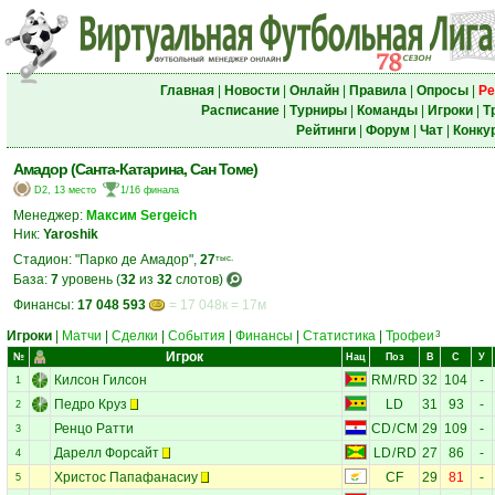
Главная
|
Новости
|
Онлайн
|
Правила
|
Опросы
|
Ре
Расписание
|
Турниры
|
Команды
|
Игроки
|
Т
Рейтинги
|
Форум
|
Чат
|
Конку
Амадор (Санта-Катарина, Сан Томе)
D2, 13 место
1/16 финала
Менеджер:
Максим Sergeich
Ник:
Yaroshik
Стадион: "Парко де Амадор",
27
тыс.
База:
7
уровень (
32
из
32
слотов)
Финансы:
17 048 593
= 17 048к = 17м
Игроки
|
Матчи
|
Сделки
|
События
|
Финансы
|
Статистика
|
Трофеи
3
Игрок
№
Нац
Поз
В
С
У
Килсон Гилсон
RM
/
RD
32
104
-
1
Педро Круз
LD
31
93
-
2
Ренцо Ратти
CD
/
CM
29
109
-
3
Дарелл Форсайт
LD
/
RD
27
86
-
4
Христос Папафанасиу
CF
29
81
-
5