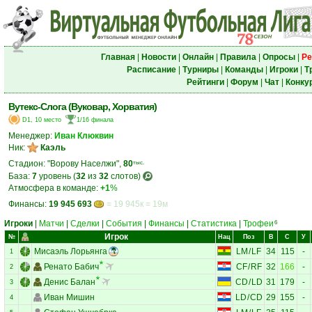
Главная
|
Новости
|
Онлайн
|
Правила
|
Опросы
|
Ре
Расписание
|
Турниры
|
Команды
|
Игроки
|
Т
Рейтинги
|
Форум
|
Чат
|
Конку
Вутекс-Слога (Вуковар, Хорватия)
D1, 10 место
1/16 финала
Менеджер:
Иван Клюквин
Ник:
Каэль
Стадион: "Ворову Населжи",
80
тыс.
База:
7
уровень (
32
из
32
слотов)
Атмосфера в команде:
+1
%
Финансы:
19 945 693
= 19 945к = 19м
Игроки
|
Матчи
|
Сделки
|
События
|
Финансы
|
Статистика
|
Трофеи
6
Игрок
№
Нац
Поз
В
С
У
Мисаэль Лорьянга
LM
/
LF
34
115
-
1
Ренато Бабич
CF
/
RF
32
166
-
2
Денис Балан
CD
/
LD
31
179
-
3
Иван Мишин
LD
/
CD
29
155
-
4