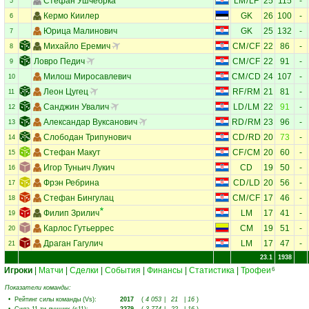
Стефан Ушчебрка
LM
/
LF
25
115
-
5
Кермо Киилер
GK
26
100
-
6
Юрица Малинович
GK
25
132
-
7
Михайло Еремич
CM
/
CF
22
86
-
8
Ловро Педич
CM
/
CF
22
91
-
9
Милош Миросавлевич
CM
/
CD
24
107
-
10
Леон Цугец
RF
/
RM
21
81
-
11
Санджин Увалич
LD
/
LM
22
91
-
12
Александар Вуксанович
RD
/
RM
23
96
-
13
Слободан Трипунович
CD
/
RD
20
73
-
14
Стефан Макут
CF
/
CM
20
60
-
15
Игор Туньич Лукич
CD
19
50
-
16
Фрэн Ребрина
CD
/
LD
20
56
-
17
Стефан Бингулац
CM
/
CF
17
46
-
18
Филип Зрилич
LM
17
41
-
19
Карлос Гутьеррес
CM
19
51
-
20
Драган Гагулич
LM
17
47
-
21
23.1
1938
Игроки
|
Матчи
|
Сделки
|
События
|
Финансы
|
Статистика
|
Трофеи
6
Показатели команды:
•
Рейтинг силы команды (Vs)
:
2017
(
4 053
|
21
|
16
)