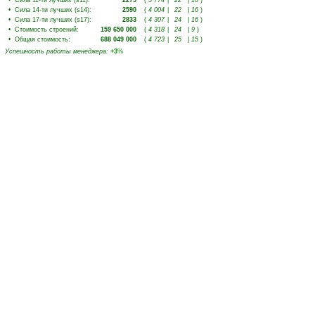
•
Сила 11-ти лучших (s11)
:
2279
(
3 774
|
22
|
16
)
•
Сила 14-ти лучших (s14)
:
2590
(
4 004
|
22
|
16
)
•
Сила 17-ти лучших (s17)
:
2833
(
4 307
|
24
|
16
)
•
Стоимость строений
:
159 650 000
(
4 318
|
24
|
9
)
•
Общая стоимость
:
688 049 000
(
4 723
|
25
|
15
)
Успешность работы менеджера
:
+3
%