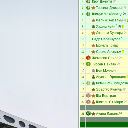
Крэг Джентл
4
Трэвист Джозеф
5
Шимус МакДоналд
6
Феликс Ансельм
7
Хадим Кейн
8
Джером Буркард
9
Бадр Нарзикулов
10
Бриель Томас
11
Савио Ансельм
12
Жемисон Спирс
13
Тиссен Нантан
14
Бен Мэллон
15
Агустин Эрнандес
16
Кевин Рей Мендоза
17
Эрастус Кулула
18
Ша Бертран
19
Шикель Ст Мари
20
Аудел Лавиль
(7)
21