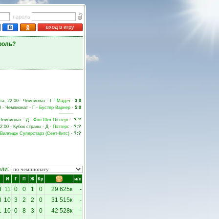
пароль
вход в игру
роль?
та, 22:00 - Чемпионат - Г -
Мадеч
-
3:0
0 - Чемпионат - Г -
Бустер Варнер
-
5:0
 Чемпионат - Д -
Фон Шек Поттерс
-
?:?
22:00 - Кубок страны - Д -
Поттерс
-
?:?
Виллидж Суперстарз (Сент-Китс)
-
?:?
ели:
И
Г
П
Ж
Кр
и/о
8
11
0
0
1
0
29 625к
-
8
10
3
2
2
0
31 515к
-
1
10
0
8
3
0
42 528к
-