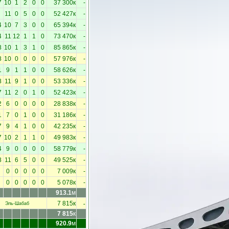
7
10
1
2
0
0
37 300к
-
11
0
5
0
0
52 427к
-
4
10
7
3
0
0
65 394к
-
4
11
12
1
1
0
73 470к
-
8
10
1
3
1
0
85 865к
-
8
10
0
0
0
0
57 976к
-
1
9
1
1
0
0
58 626к
-
8
11
9
1
0
0
53 336к
-
7
11
2
0
1
0
52 423к
-
2
6
0
0
0
0
28 838к
-
1
7
0
1
0
0
31 186к
-
7
9
4
1
0
0
42 235к
-
7
10
2
1
1
0
49 983к
-
4
9
0
0
0
0
58 779к
-
8
11
6
5
0
0
49 525к
-
0
0
0
0
0
7 009к
-
0
0
0
0
0
5 078к
-
913.1
м
-
7 815к
Эль-Шабаб
7 815
к
920.9
м