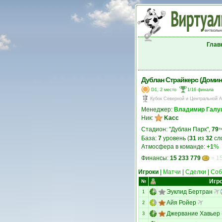
Глав
Дублан Страйкерс (Домин
D1, 2 место
1/16 финала
Кубок Северной и Центральной 
Менеджер:
Владимир Галу
Ник:
Kacc
Стадион: "Дублан Парк",
79
т
База:
7
уровень (
31
из
32
сл
Атмосфера в команде:
+1
%
Финансы:
15 233 779
= 15
Игроки
|
Матчи
|
Сделки
|
Соб
Игр
№
Эуклид Бертран
1
Айя Ройер
2
Джервание Хавьер
3