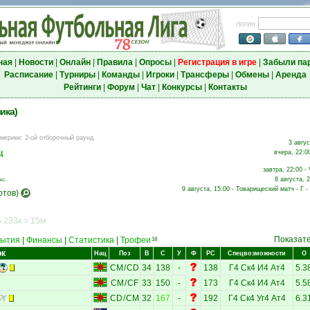
логин
ная
|
Новости
|
Онлайн
|
Правила
|
Опросы
|
Регистрация в игре
|
Забыли па
Расписание
|
Турниры
|
Команды
|
Игроки
|
Трансферы
|
Обмены
|
Аренда
Рейтинги
|
Форум
|
Чат
|
Конкурсы
|
Контакты
ика)
Америки
:
2-ой отборочный раунд
3 авгус
ц
вчера, 22:0
завтра, 22:00 -
8 августа, 
ыс.
9 августа, 15:00 - Товарищеский матч - Г -
отов)
 233к = 15м
Показат
ытия
|
Финансы
|
Статистика
|
Трофеи
18
ок
Нац
Поз
В
С
У
Ф
РС
Спецвозможности
О
CM
/
CD
34
138
-
138
Г4
Ск4
И4
Ат4
5.3
CM
/
CF
33
150
-
173
Г4
Ск4
И4
Ат4
5.5
CD
/
CM
32
167
-
192
Г4
Ск4
Уг4
Ат4
6.3