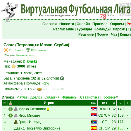
Главная
|
Новости
|
Онлайн
|
Правила
|
Опросы
|
Ре
Расписание
|
Турниры
|
Команды
|
Игроки
|
Т
Рейтинги
|
Форум
|
Чат
|
Конку
Слога (Петровац на Млави, Сербия)
D1, 8 место
1/16 финала
Сборная:
Реюньон, мол.
Менеджер:
D. Dnskj
Ник:
3000_miles
Стадион: "Слога",
70
тыс.
База:
7
уровень (
32
из
32
слотов)
Атмосфера в команде:
+1
%
Финансы:
2 301 926
= 2 301к = 2м
Игроки
|
Матчи
|
Сделки
|
События
|
Финансы
|
Статистика
|
Трофеи
19
Игрок
№
Нац
Поз
В
С
У
Марко Батиница
RD
/
LD
32
149
-
1
Игор Миович
CD
/
CM
32
159
-
2
Грант Игесунд
CF
28
171
-
3
Давид Посьелло Викторине
CF
/
CM
29
183
-
4