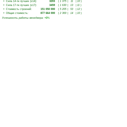
•
Сила 14-ти лучших (s14)
:
3203
(
1 375
|
11
|
10
)
•
Сила 17-ти лучших (s17)
:
3459
(
1 630
|
13
|
11
)
•
Стоимость строений
:
151 050 000
(
5 205
|
53
|
12
)
•
Общая стоимость
:
877 664 000
(
2 369
|
14
|
10
)
Успешность работы менеджера
:
+3
%