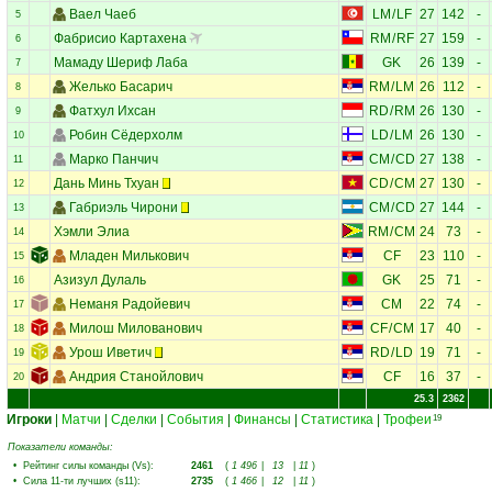
Ваел Чаеб
LM
/
LF
27
142
-
5
Фабрисио Картахена
RM
/
RF
27
159
-
6
Мамаду Шериф Лаба
GK
26
139
-
7
Желько Басарич
RM
/
LM
26
112
-
8
Фатхул Ихсан
RD
/
RM
26
130
-
9
Робин Сёдерхолм
LD
/
LM
26
130
-
10
Марко Панчич
CM
/
CD
27
138
-
11
Дань Минь Тхуан
CD
/
CM
27
130
-
12
Габриэль Чирони
CM
/
CD
27
144
-
13
Хэмли Элиа
RM
/
CM
24
73
-
14
Младен Милькович
CF
23
110
-
15
Азизул Дулаль
GK
25
71
-
16
Неманя Радойевич
CM
22
74
-
17
Милош Милованович
CF
/
CM
17
40
-
18
Урош Иветич
RD
/
LD
19
71
-
19
Андрия Станойлович
CF
16
37
-
20
25.3
2362
Игроки
|
Матчи
|
Сделки
|
События
|
Финансы
|
Статистика
|
Трофеи
19
Показатели команды:
•
Рейтинг силы команды (Vs)
:
2461
(
1 496
|
13
|
11
)
•
Сила 11-ти лучших (s11)
:
2735
(
1 466
|
12
|
11
)