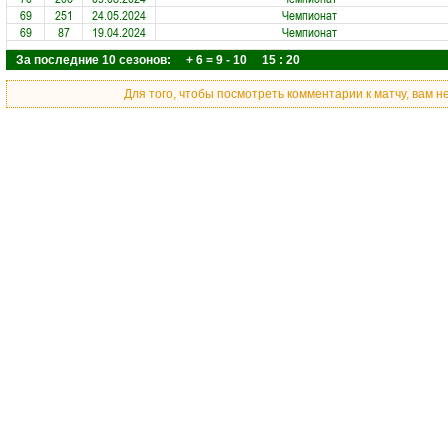
69
251
24.05.2024
Чемпионат
69
87
19.04.2024
Чемпионат
За последние 10 сезонов: + 6 = 9 - 10 15 : 20
Для того, чтобы посмотреть комментарии к матчу, вам 