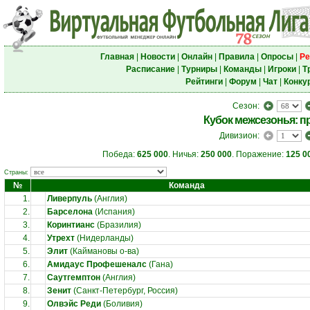
Главная
|
Новости
|
Онлайн
|
Правила
|
Опросы
|
Ре
Расписание
|
Турниры
|
Команды
|
Игроки
|
Т
Рейтинги
|
Форум
|
Чат
|
Конку
Сезон:
Кубок межсезонья: 
Дивизион:
Победа:
625 000
. Ничья:
250 000
. Поражение:
125 0
Страны:
№
Команда
1.
Ливерпуль
(Англия)
2.
Барселона
(Испания)
3.
Коринтианс
(Бразилия)
4.
Утрехт
(Нидерланды)
5.
Элит
(Каймановы о-ва)
6.
Амидаус Профешеналс
(Гана)
7.
Саутгемптон
(Англия)
8.
Зенит
(Санкт-Петербург, Россия)
9.
Олвэйс Реди
(Боливия)