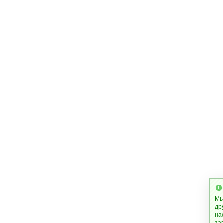
Мы
др
на
за