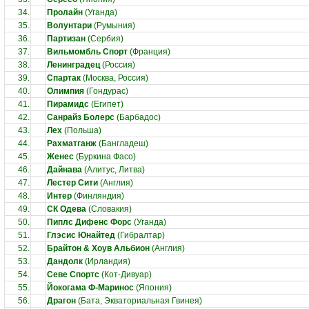
34.
Пролайн
(Уганда)
35.
Волунтари
(Румыния)
36.
Партизан
(Сербия)
37.
Вильмомбль Спорт
(Франция)
38.
Ленинградец
(Россия)
39.
Спартак
(Москва, Россия)
40.
Олимпия
(Гондурас)
41.
Пирамидс
(Египет)
42.
Санрайз Болерс
(Барбадос)
43.
Лех
(Польша)
44.
Рахматганж
(Бангладеш)
45.
Женес
(Буркина Фасо)
46.
Дайнава
(Алитус, Литва)
47.
Лестер Сити
(Англия)
48.
Интер
(Финляндия)
49.
СК Одева
(Словакия)
50.
Пиплс Дифенс Форс
(Уганда)
51.
Глэсис Юнайтед
(Гибралтар)
52.
Брайтон & Хоув Альбион
(Англия)
53.
Дандолк
(Ирландия)
54.
Севе Спортс
(Кот-Дивуар)
55.
Йокогама Ф-Маринос
(Япония)
56.
Драгон
(Бата, Экваториальная Гвинея)