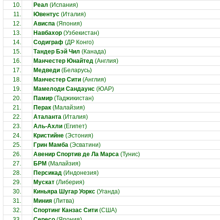
10.
Реал
(Испания)
11.
Ювентус
(Италия)
12.
Ависпа
(Япония)
13.
Навбахор
(Узбекистан)
14.
Содиграф
(ДР Конго)
15.
Тандер Бэй Чил
(Канада)
16.
Манчестер Юнайтед
(Англия)
17.
Медведи
(Беларусь)
18.
Манчестер Сити
(Англия)
19.
Мамелоди Сандаунс
(ЮАР)
20.
Памир
(Таджикистан)
21.
Перак
(Малайзия)
22.
Аталанта
(Италия)
23.
Аль-Ахли
(Египет)
24.
Кристийне
(Эстония)
25.
Грин Мамба
(Эсватини)
26.
Авенир Спортив де Ла Марса
(Тунис)
27.
БРМ
(Малайзия)
28.
Персикад
(Индонезия)
29.
Мускат
(Либерия)
30.
Киньяра Шугар Уоркс
(Уганда)
31.
Миния
(Литва)
32.
Спортинг Канзас Сити
(США)
33.
Сересо
(Япония)