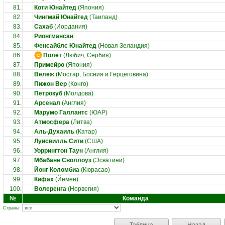
81.
Коти Юнайтед
(Япония)
82.
Чингмай Юнайтед
(Таиланд)
83.
Сахаб
(Иордания)
84.
Рионгмансан
85.
Фенсайблс Юнайтед
(Новая Зеландия)
86.
Полёт
(Любич, Сербия)
87.
Примейро
(Япония)
88.
Вележ
(Мостар, Босния и Герцеговина)
89.
Пижон Вер
(Конго)
90.
Петрокуб
(Молдова)
91.
Арсенал
(Англия)
92.
Марумо Галлантс
(ЮАР)
93.
Атмосфера
(Литва)
94.
Аль-Духаиль
(Катар)
95.
Луисвилль Сити
(США)
96.
Уоррингтон Таун
(Англия)
97.
Мбабане Своллоуз
(Эсватини)
98.
Йонг Коломбиа
(Кюрасао)
99.
Кифах
(Йемен)
100.
Волеренга
(Норвегия)
№
Команда
Страны: