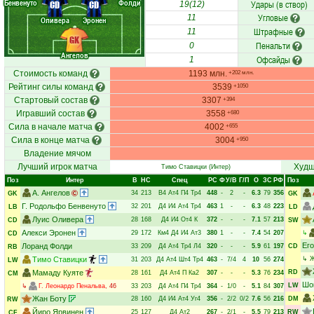
Бенвенуто
Фолди
Удары (в створ)
CD
CD
19(12)
Угловые
11
Оливера
Эронен
Штрафные
11
GK
Пенальти
0
Ангелов
Офсайды
1
Стоимость команд
1193 млн.
+202 млн.
Рейтинг силы команд
3539
+1050
Стартовый состав
3307
+394
Игравший состав
3558
+680
Сила в начале матча
4002
+655
Сила в конце матча
3004
+950
Владение мячом
Лучший игрок матча
Худш
Тимо Ставицки
(Интер)
Поз
Интер
В
НC
Спец
РC
Ф
У/В
Г/П
О
ЗС
РФ
Поз
А. Ангелов
34
213
В4
Ат4
П4
Тр4
448
-
2
-
6.3
79
356
GK
GK
Г. Родольфо Бенвенуто
32
201
Д4
И4
Ат4
Тр4
463
1
-
-
6.3
48
223
LB
LD
Луис Оливера
28
168
Д4
И4
От4
К
372
-
-
-
7.1
57
213
CD
SW
Алекси Эронен
29
172
Км4
Д4
И4
Ат3
380
1
-
-
7.4
54
207
↳
CD
Его
Лоранд Фолди
33
209
Д4
Ат4
Тр4
Л4
320
-
-
-
5.9
61
197
CD
RB
Тимо Ставицки
↳
Ж
31
203
Д4
Ат4
Шт4
Тр4
463
-
7/4
4
10
56
274
LW
Мамаду Куяте
RD
28
161
Д4
Ат4
П
Ка2
307
-
-
-
5.3
76
234
CM
Шо
LW
↳
Г. Леонардо Пенальва
, 46
33
203
Д4
Ат4
П4
Тр4
364
-
1/0
-
5.1
84
307
Жан Боту
28
160
Д4
И4
Ат4
Уг4
356
-
2/2
0/2
7.6
56
216
DM
RW
Йиро Ярвинен
25
127
Д4
Ат2
267
-
2/1
-
5.5
79
213
RW
CF