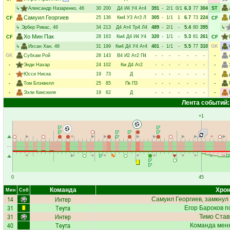
↳
Александр Назаренко
, 46
30
200
Д4
И4
У4
Ат4
391
-
2/1
0/1
6.3
77
304
ST
Самуил Георгиев
25
136
Км4
У3
Ат3
Л
305
-
1/1
1
6.7
73
224
CF
CF
↳
Эрбер Ривас
, 46
34
213
Д4
Ат4
Тр4
Л4
489
-
2/1
-
5.4
80
395
↳
Хо Мин Пак
28
163
Км4
Д4
И4
У4
320
-
1/1
-
5.3
81
261
CF
CF
↳
Ихсан Хан
, 46
31
199
Км4
Д4
У4
Ат4
401
-
1/1
-
5.5
77
310
GK
GK
Субхам Рой
28
143
В4
И2
Ат2
П4
-
-
-
-
-
-
-
-
-
Энди Нахар
24
102
Км
Д4
Ат2
-
-
-
-
-
-
-
-
-
Юсси Ниска
19
73
Д
-
-
-
-
-
-
-
-
-
Том Блэквелл
25
85
Пк
П3
-
-
-
-
-
-
-
-
-
Ээли Киискиля
19
62
Д
-
-
-
-
-
-
-
-
Лента событий:
+1
0
45
Команда
Хрон
Мин
Соб
14
Интер
Самуил Георгиев
, замкнул
31
Теута
Егор Бароков
по
31
Интер
Тимо Став
40
Теута
Команда меня