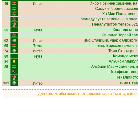
46
Интер
Йиро Ярвинен
заменен, на
Самуил Георгиев
замене
Хо Мин Пак
заменен
Мамаду Куяте
заменен, на поле
Пенальтистом теперь бу
55
Теута
Команда меня
Реналдо Торрай
зам
62
Интер
Тимо Ставицки
, удар с близког
65
Теута
Егор Бароков
заменен,
74
Интер
Тимо Ставицки
, 
80
Теута
Команда меняе
84
Альбион Марку
п
85
Альбион Марку
заменен, 
Штрафные тепер
Пенальтисто
90
Интер
+3
Тимо Став
Для того, чтобы посмотреть комментарии к матчу, вам 