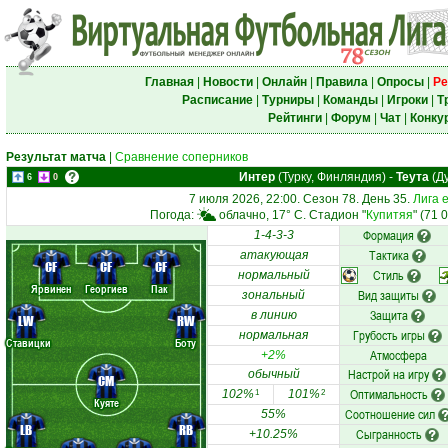
Главная
|
Новости
|
Онлайн
|
Правила
|
Опросы
|
Ре
Расписание
|
Турниры
|
Команды
|
Игроки
|
Т
Рейтинги
|
Форум
|
Чат
|
Конку
Результат матча
|
Сравнение соперников
Интер
(Турку, Финляндия)
-
Теута
(Д
6
0
7 июля 2026, 22:00. Сезон 78. День 35.
Лига 
Погода:
облачно, 17° C. Стадион "
Купитяя
" (71 
Формация
1-4-3-3
Тактика
атакующая
CF
CF
CF
Стиль
нормальный
Ярвинен
Георгиев
Пак
Вид защиты
зональный
Защита
в линию
LW
RW
Грубость игры
нормальная
Ставицки
Боту
Атмосфера
+2%
Настрой на игру
обычный
CM
Оптимальность
102%
101%
1
2
Куяте
Соотношение сил
55%
LB
RB
Сыгранность
+10.25%