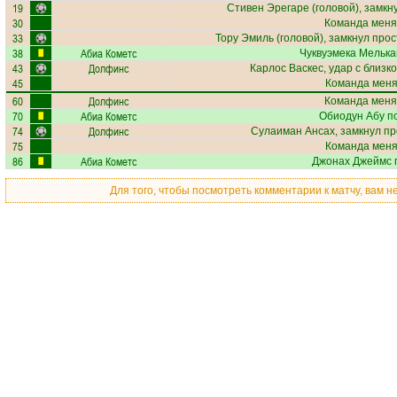
19
Стивен Эрегаре
(головой), замкн
30
Команда меня
33
Тору Эмиль
(головой), замкнул прос
38
Абиа Кометс
Чуквуэмека Мельк
43
Долфинс
Карлос Васкес
, удар с близк
45
Команда меняе
60
Долфинс
Команда меня
70
Абиа Кометс
Обиодун Абу
по
74
Долфинс
Сулаиман Ансах
, замкнул п
75
Команда меняе
86
Абиа Кометс
Джонах Джеймс
п
Для того, чтобы посмотреть комментарии к матчу, вам 