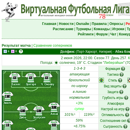
Главная
|
Новости
|
Онлайн
|
Правила
|
Опросы
|
Ре
Расписание
|
Турниры
|
Команды
|
Игроки
|
Т
Рейтинги
|
Форум
|
Чат
|
Конку
Результат матча
|
Сравнение соперников
Долфинс
(Порт-Харкорт, Нигерия)
Абиа Ком
-
6
0
2 июня 2026, 22:00. Сезон 77. День 257.
К
Погода:
солнечно, 19° C. Стадион "
Либерэйшн
" (7
Формация
1-3-4-3
Тактика
атакующая
CF
CF
CF
Стиль
бразильский
Васкес
Эрегаре
Ч. Ононву
Вид защиты
по игроку
Защита
в линию
LW
Грубость игры
нормальная
Эмиль
Атмосфера
+3%
RM
Настрой на игру
супер
CM
CM
Ансах
Оптимальность
101%
119%
1
2
Джон
Эрукусин
Соотношение сил
59%
LB
RB
Сыгранность
+6.75%