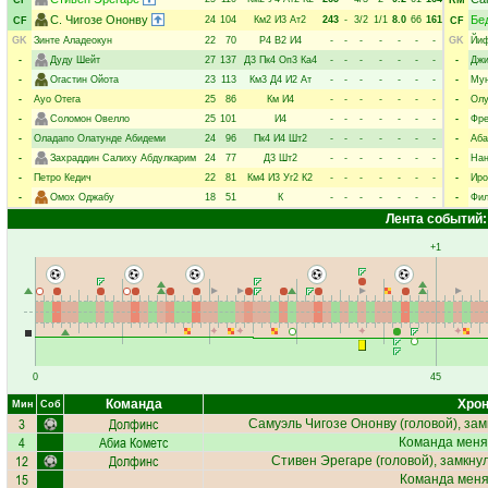
CF
RM
С. Чигозе Ононву
Бе
24
104
Км2
И3
Ат2
243
-
3/2
1/1
8.0
66
161
CF
CF
GK
Зинте Аладеокун
22
70
Р4
В2
И4
-
-
-
-
-
-
-
GK
Йи
-
Дуду Шейт
27
137
Д3
Пк4
Оп3
Ка4
-
-
-
-
-
-
-
-
Джи
-
Огастин Ойота
23
113
Км3
Д4
И2
Ат
-
-
-
-
-
-
-
-
Мун
-
Ауо Отега
25
86
Км
И4
-
-
-
-
-
-
-
-
Олу
-
Соломон Овелло
25
101
И4
-
-
-
-
-
-
-
-
Фре
-
Оладапо Олатунде Абидеми
24
96
Пк4
И4
Шт2
-
-
-
-
-
-
-
-
Аба
-
Захраддин Салиху Абдулкарим
24
77
Д3
Шт2
-
-
-
-
-
-
-
-
Нан
-
Петро Кедич
22
81
Км4
И3
Уг2
К2
-
-
-
-
-
-
-
-
Иро
-
Омох Оджабу
18
51
К
-
-
-
-
-
-
-
-
Фил
Лента событий:
+1
0
45
Команда
Хрон
Мин
Соб
3
Долфинс
Самуэль Чигозе Ононву
(головой), зам
4
Абиа Кометс
Команда меня
12
Долфинс
Стивен Эрегаре
(головой), замкну
15
Команда меняе