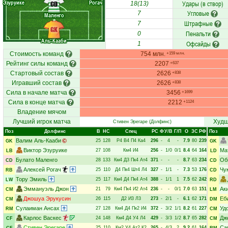
Эзуруике
Рогач
Удары (в створ)
CD
18(13)
Угловые
7
Маленго
Штрафные
7
GK
Пенальти
0
Аль-Кааби
Офсайды
1
Стоимость команд
754 млн.
+159 млн.
Рейтинг силы команд
2207
+637
Стартовый состав
2626
+838
Игравший состав
2626
+838
Сила в начале матча
3456
+1699
Сила в конце матча
2212
+1124
Владение мячом
Лучший игрок матча
Худш
Стивен Эрегаре
(Долфинс)
Поз
Долфинс
В
НC
Спец
РC
Ф
У/В
Г/П
О
ЗС
РФ
Поз
Валим Аль-Кааби
25
128
Р4
В4
П4
Ка4
296
-
4
-
7.9
80
239
GK
GK
Виктор Эзуруике
Ма
27
108
Км4
И4
256
-
1/0
0/1
8.4
64
164
LB
LD
Булато Маленго
Об
28
133
Км4
Д3
Пк4
Ат4
371
-
-
-
8.7
63
234
CD
CD
Алексей Рогач
Чу
25
110
Д4
Пк4
Шт4
Л4
327
-
1/1
-
7.3
53
176
RB
CD
Тору Эмиль
25
117
Км4
Д4
Пк4
Ат4
388
-
1/1
1
7.5
62
242
LW
RD
Эммануэль Джон
Ак
21
79
Км4
Пк4
И2
Ат4
236
-
-
0/1
7.0
63
151
CM
LM
Джошуа Эрукусин
Еб
26
115
Д2
И3
Л3
273
-
2/1
-
6.1
62
171
CM
DM
Сулаиман Ансах
Уд
27
128
Км4
Д4
Пк2
И4
372
-
3/2
1/1
8.2
61
227
RM
CM
Карлос Васкес
Дж
24
148
Км4
Д4
У4
Л4
429
-
3/3
1/2
8.7
65
282
CF
CM
Стивен Эрегаре
Са
25
110
Км2
У4
Ат2
К2
265
-
4/3
2
9.2
61
164