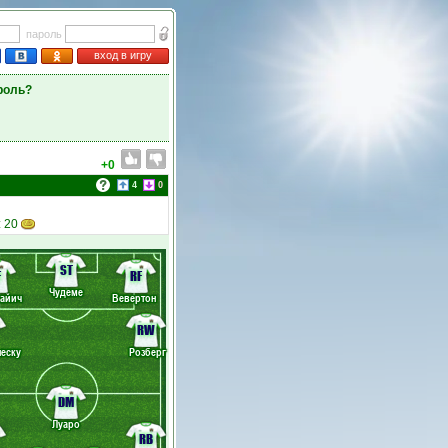
пароль
вход в игру
роль?
+0
4
0
: 20
ST
F
RF
Чудеме
айич
Вевертон
RW
еску
Розберг
DM
Луаро
RB