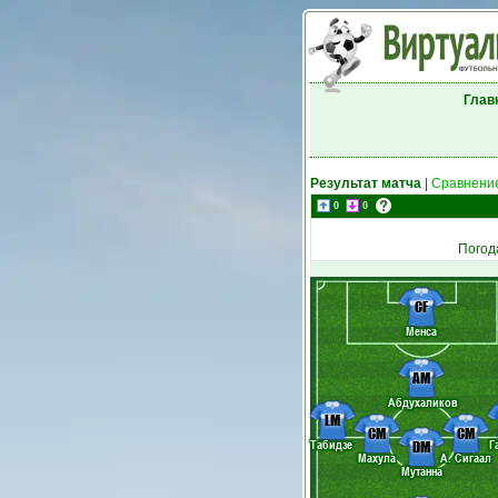
Глав
Результат матча
|
Сравнение
0
0
Погод
CF
Менса
AM
Абдухаликов
LM
CM
CM
Табидзе
Г
DM
Махула
А. Сигаал
Мутанна