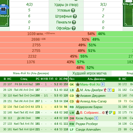
Аль-Д
Удары (в створ)
4(2)
3(1)
RD
Угловые
5
7
Левалд
Штрафные
6
2
Пенальти
0
0
Офсайды
1
0
1039 млн.
54%
46%
+153 млн.
2698
51%
49%
+106
2755
49%
51%
2755
49%
51%
2232
45%
55%
27
1376
43%
57%
18
48%
52%
Худший игрок матча
Мань-Фэй Хо
(Аль-Джазира)
Влад
В
НC
Спец
РC
Ф
У/В
Г/П
О
ЗС
РФ
Поз
Аль-Джазира
В
НC
Мань-Фэй Хо
20
107
Р4
В4
Ат4
Ка2
189
-
1
-
5.2
80
153
30
172
В
GK
М. Аль-Джабри
26
129
Пк4
И4
Ат4
От4
187
-
-
-
5.1
60
112
31
182
Ск
LB
Анавин Джуджин
30
110
Км4
Пк4
От4
Оп4
200
-
1/1
-
5.5
60
120
32
140
Г4
CD
Ахмед Аль-Сагир
28
151
Пк4
И4
Ат4
От4
207
1
-
-
5.0
64
134
19
73
Ск
CD
Абдирахим Барах
32
134
Пк4
См3
От3
К4
173
1
-
-
4.5
54
94
31
184
Ск
RB
В. Собранес...
32
146
Км4
Пк4
И2
Ат4
226
-
-
-
4.6
62
142
32
175
Г4
LW
Кхом Луаро
30
113
Д4
И4
Оп4
190
-
-
-
4.8
62
119
23
106
Ск
DM
Реджи Розберг
27
133
Км4
Пк4
Ат4
Л4
181
-
-
-
4.6
61
111
34
136
Ск
RW
Санди Аличайич
30
161
Км4
Пк4
Ат4
Шт4
221
-
-
-
4.6
53
118
23
99
Ск
LF