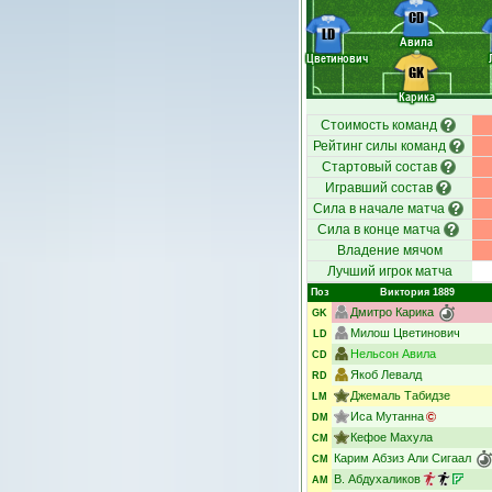
CD
LD
Авила
Цветинович
GK
Карика
Стоимость команд
Рейтинг силы команд
Стартовый состав
Игравший состав
Сила в начале матча
Сила в конце матча
Владение мячом
Лучший игрок матча
Поз
Виктория 1889
Дмитро Карика
GK
Милош Цветинович
LD
Нельсон Авила
CD
Якоб Левалд
RD
Джемаль Табидзе
LM
Иса Мутанна
DM
Кефое Махула
CM
Карим Абзиз Али Сигаал
CM
В. Абдухаликов
AM