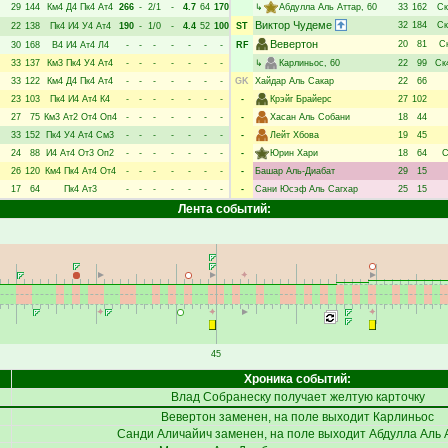
29
144
Км4
Д4
Пк4
Ат4
266
-
2/1
-
4.7
64
170
↳
Абдулла Аль Аттар
, 60
33
162
Ск
Виктор Чудеме
32
184
Ск
22
138
Пк4
И4
У4
Ат4
190
-
1/0
-
4.4
52
100
ST
Вевертон
20
81
С
30
168
В4
И4
Ат4
Л4
-
-
-
-
-
-
-
RF
33
137
Км3
Пк4
У4
Ат4
-
-
-
-
-
-
-
↳
Карлиньос
, 60
22
99
Ск
33
122
Км4
Д4
Пк4
Ат4
-
-
-
-
-
-
-
GK
Хайдар Аль Сакар
22
66
23
103
Пк4
И4
Ат4
К4
-
-
-
-
-
-
-
-
Крэйг Брайерс
27
102
27
75
Км3
Ат2
От4
Оп4
-
-
-
-
-
-
-
-
Хасан Аль Собани
18
44
33
152
Пк4
У4
Ат4
См3
-
-
-
-
-
-
-
-
Лейт Хбова
19
45
24
88
И4
Ат4
От3
Оп2
-
-
-
-
-
-
-
-
Юрин Хари
18
64
С
26
120
Км4
Пк4
Ат4
От4
-
-
-
-
-
-
-
-
Башар Аль-Диабат
29
15
17
64
Пк4
Ат3
-
-
-
-
-
-
-
-
Сани Юсэф Аль Сагхар
25
15
Лента событий:
45
Хроника событий:
Влад Собранеску
получает желтую карточку
Вевертон
заменен, на поле выходит
Карлиньос
Санди Аличайич
заменен, на поле выходит
Абдулла Аль 