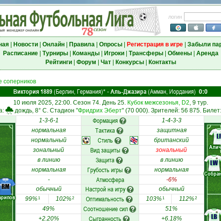
логин
ная
|
Новости
|
Онлайн
|
Правила
|
Опросы
|
Регистрация в игре
|
Забыли па
Расписание
|
Турниры
|
Команды
|
Игроки
|
Трансферы
|
Обмены
|
Аренда
Рейтинги
|
Форум
|
Чат
|
Конкурсы
|
Контакты
 соперников
Виктория 1889
(Берлин, Германия)
Аль-Джазира
(Амман, Иордания)
*
-
0:0
10 июля 2025, 22:00. Сезон 74. День 25.
Кубок межсезонья, D2
, 9 тур.
а:
дождь, 8° C. Стадион "
Фридрих Эберт
" (70 000). Зрителей: 56 875. Билет
Формация
1-3-6-1
1-4-3-3
Тактика
нормальная
защитная
L
Стиль
нормальный
британский
Алич
Вид защиты
зональный
зональный
Защита
в линию
в линию
LW
Грубость игры
нормальная
нормальная
Собран
Атмосфера
-
-6%
RM
Настрой на игру
обычный
обычный
арипов
Оптимальность
99%
102%
103%
112%
1
2
1
2
Соотношение сил
49%
51%
LB
Сыгранность
+2.20%
+6.18%