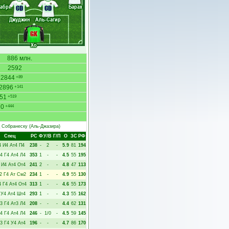
жабри
Барах
CD
CD
Джуджин
Аль-Сагир
GK
Хо
886 млн.
2592
2844
+89
2896
+141
51
+519
20
+444
 Собранеску
(Аль-Джазира)
Спец
РC
Ф
У/В
Г/П
О
ЗС
РФ
4
И4
Ат4
П4
238
-
2
-
5.9
81
194
4
Г4
Ат4
Л4
353
1
-
-
4.5
55
195
И4
Ат4
От4
241
2
-
-
4.8
47
113
2
Г4
Ат
См2
234
1
-
-
4.9
55
130
4
Г4
Ат4
От4
313
1
-
-
4.6
55
173
У4
Ат4
Шт4
293
1
-
-
4.3
55
162
3
Г4
Ат3
Л4
208
-
-
-
4.4
62
131
4
Г4
Ат4
Л4
246
-
1/0
-
4.5
59
145
3
Г4
У4
Ат4
196
-
-
-
4.7
86
170