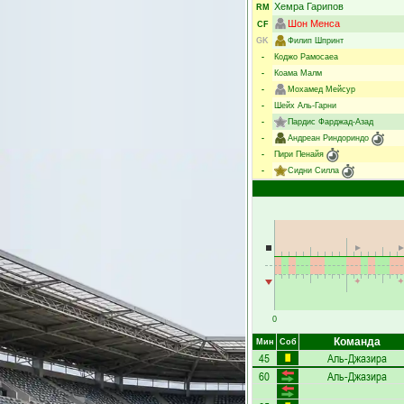
Хемра Гарипов
RM
Шон Менса
CF
GK
Филип Шпринт
-
Коджо Рамосаеа
-
Коама Малм
-
Мохамед Мейсур
-
Шейх Аль-Гарни
-
Пардис Фарджад-Азад
-
Андреан Риндориндо
-
Пири Пенайя
-
Сидни Силла
0
Команда
Мин
Соб
45
Аль-Джазира
60
Аль-Джазира