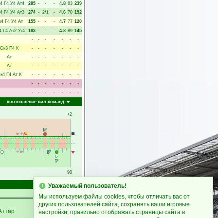
4
Г4
У4
Ат4
285
-
-
-
4.8
83
239
4
Г4
У4
Ат3
274
-
2/1
-
4.6
70
192
к4
Г4
У4
Ат
155
-
-
-
4.7
77
120
4
Г4
Ат2
Уг4
163
-
-
-
4.8
89
145
-
-
-
-
-
-
-
Ск3
П4
К
-
-
-
-
-
-
-
Ат
-
-
-
-
-
-
-
Ат
-
-
-
-
-
-
-
к4
Г4
Ат
К
-
-
-
-
-
-
-
-
-
-
-
-
-
-
-
-
-
-
-
-
-
соотношение сил команд
+2
90
Счёт
Уважаемый пользователь!
Мы используем файлы cookies, чтобы отличать вас от
других пользователей сайта, сохранять ваши игровые
Аттар
настройки, правильно отображать страницы сайта в