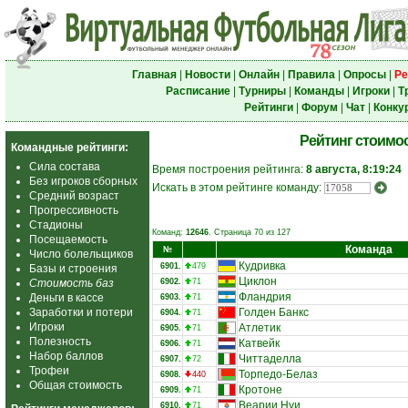
Главная
|
Новости
|
Онлайн
|
Правила
|
Опросы
|
Ре
Расписание
|
Турниры
|
Команды
|
Игроки
|
Т
Рейтинги
|
Форум
|
Чат
|
Конку
Рейтинг стоимо
Командные рейтинги:
Сила состава
Время построения рейтинга:
8 августа, 8:19:24
Без игроков сборных
Искать в этом рейтинге команду:
Средний возраст
Прогрессивность
Стадионы
Команд:
12646
. Страница 70 из 127
Посещаемость
Команда
№
Число болельщиков
Кудривка
6901.
479
Базы и строения
Циклон
Стоимость баз
6902.
71
Фландрия
Деньги в кассе
6903.
71
Заработки и потери
Голден Банкс
6904.
71
Игроки
Атлетик
6905.
71
Полезность
Катвейк
6906.
71
Набор баллов
Читтаделла
6907.
72
Трофеи
Торпедо-Белаз
6908.
440
Общая стоимость
Кротоне
6909.
71
Веарии Нуи
6910.
71