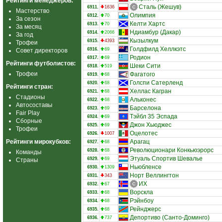
Рейтинги менеджеров:
Сталь (Жешув)
6911.
1636
Мастерство
Олимпия
6912.
70
За сезон
Келти Хартс
6913.
70
За месяц
Ндиамбур (Дакар)
6914.
2066
За год
Кызылкум
6915.
4393
Трофеи
Голдфилд Хеллкэтс
6916.
69
Совет директоров
Родион
6917.
69
Рейтинги футболистов:
Шеки Сити
6918.
519
Трофеи
Фагатого
6919.
68
Голспи Сатерленд
6920.
68
Рейтинги стран:
Хеллас Кагран
6921.
68
Стадионы
Альконес
6922.
68
Автосоставы
Барселона
6923.
69
Fair Play
Тэйбл 35 Эспада
6924.
69
Сборные
Джон Хьюджес
6925.
69
Трофеи
Оцелотес
6926.
1007
Рейтинги мирокубков:
Арагац
6927.
68
Революционари Конкьюэрорс
6928.
68
Команды
Этуаль Спортив Шевалье
6929.
69
Страны
Ньюбленсе
6930.
1309
Норт Веллингтон
6931.
343
ИХ
6932.
67
Ворскла
6933.
68
Рэйнбоу
6934.
68
Рейнджерс
6935.
68
Депортиво (Санто-Доминго)
6936.
737