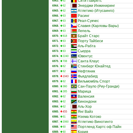
Сити Пайретс
6963.
62
Энерджи Инжиниринг
6964.
62
Атлетико (Итусаинго)
6965.
62
Расинг
6966.
63
Реал-Сукчес
6967.
63
Славия (Карловы Вары)
6968.
63
Лепель
6969.
63
Брайт Старс
6970.
818
Порту Тайбеси
6971.
63
Аль-Рабта
6972.
63
Сьерра
6973.
63
Ювентус
6974.
2240
Санта Клаус
6975.
708
Стинберг Юнайтед
6976.
62
Нефтяник
6977.
62
Фьядлабигд
6978.
1043
Вильмомбль Спорт
6979.
62
Сан-Пауло (Риу-Гранди)
6980.
360
Марица
6981.
285
Валенсия
6982.
62
Кинондони
6983.
62
Аль-Хор
6984.
62
Янг Вайз
6985.
455
Нзема Котоко
6986.
61
Атлетико Винотинто
6987.
2060
Портленд Хартс оф Пайн
6988.
60
Кория
6989.
60