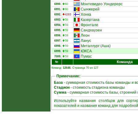
Монтевидео Уондерерс
6990.
60
Сынжерей
6991.
60
Хонка
6992.
4263
Казертана
6993.
59
Фронтале
6994.
59
Сандхаузен
6995.
59
Леон
6996.
59
Ланус
6997.
59
Металлург (Аша)
6998.
59
ЮКСА
6999.
59
Пумас
7000.
59
Команда
№
Команд:
12646
. Страница 70 из 127
Примечание:
База
- суммарная стоимость базы команды и в
Стадион
- стоимость стадиона команды
Сумма
- суммарная стоимость базы, строений
Используйте названия столбцов для сорти
показателей и названия команд для подробно