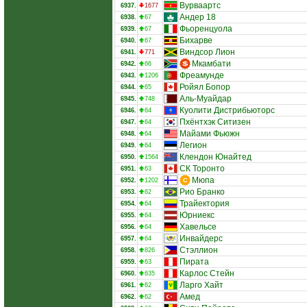
Вурваартс
6937.
1677
Андер 18
6938.
67
Фьоренцуола
6939.
67
Бихарве
6940.
67
Виндсор Лион
6941.
771
Мкамбати
6942.
66
Фреамунде
6943.
1206
Ройял Бопор
6944.
65
Аль-Муайдар
6945.
748
Куолити Дистрибьюторс
6946.
64
Пхёнтхэк Ситизен
6947.
64
Майами Фьюжн
6948.
64
Легион
6949.
64
Клендон Юнайтед
6950.
1564
СК Торонто
6951.
63
Мюпа
6952.
1202
Рио Бранко
6953.
62
Трайектория
6954.
64
Юрниекс
6955.
64
Хавельсе
6956.
64
Инвайдерс
6957.
64
Стэллион
6958.
826
Пирата
6959.
63
Карлос Стейн
6960.
635
Ларго Хайт
6961.
62
Амед
6962.
62