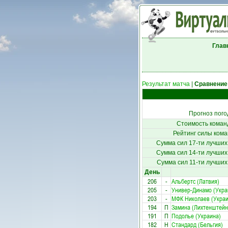
Глав
Результат матча
|
Сравнение
Прогноз пог
Стоимость коман
Рейтинг силы кома
Сумма сил 17-ти лучших
Сумма сил 14-ти лучших
Сумма сил 11-ти лучших
День
206
-
Альбертс (Латвия)
205
-
Универ-Динамо (Укра
203
-
МФК Николаев (Украи
194
П
Замина (Лихтенштейн
191
П
Подолье (Украина)
182
Н
Стандард (Бельгия)