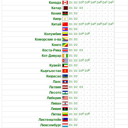
Канада
A
B
A
B
C
D
D1
D2
D3
D3
D4
D4
D4
D4
Катар
D1
D2
D3
-
-
-
-
-
Кения
D1
D2
-
-
-
-
-
-
Кипр
D1
D2
-
-
-
-
-
-
Китай
A
B
A
B
C
D
D1
D2
D3
D3
D4
D4
D4
D4
D1
D2
-
-
-
-
-
-
Колумбия
A
B
D1
D2
D3
D3
-
-
-
-
Коморские о-ва
D1
D2
-
-
-
-
-
-
Конго
D1
D2
-
-
-
-
-
-
Коста-Рика
D1
D2
D3
-
-
-
-
-
Кот-Дивуар
D1
D2
-
-
-
-
-
-
A
B
D1
D2
D3
D3
-
-
-
-
Кувейт
D1
D2
-
-
-
-
-
-
Кыргызстан
A
B
D1
D2
D3
D3
-
-
-
-
Кюрасао
D1
D2
-
-
-
-
-
-
Лаос
D1
D2
-
-
-
-
-
-
Латвия
D1
D2
D3
-
-
-
-
-
Лесото
D1
D2
-
-
-
-
-
-
Либерия
D1
D2
-
-
-
-
-
-
Ливан
D1
D2
-
-
-
-
-
-
Ливия
D1
D2
-
-
-
-
-
-
Литва
A
B
D1
D2
D3
D3
-
-
-
-
Лихтенштейн
D1
D2
-
-
-
-
-
-
Люксембург
D1
D2
-
-
-
-
-
-