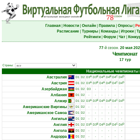
Главная
|
Новости
|
Онлайн
|
Правила
|
Опросы
|
Ре
Расписание
|
Турниры
|
Команды
|
Игроки
|
Т
Рейтинги
|
Форум
|
Чат
|
Конку
77
-й сезон.
20 мая 20
Чемпионат
17 тур
Страны:
Национальные чемпионаты и 
Австралия
A
B
A
B
C
D
D1
D2
D3
D3
D4
D4
D4
D4
Австрия
A
B
A
B
C
D
D1
D2
D3
D3
D4
D4
D4
D4
Азербайджан
D1
D2
D3
-
-
-
-
-
Албания
D1
D2
-
-
-
-
-
-
Алжир
A
B
A
B
C
D
D1
D2
D3
D3
D4
D4
D4
D4
Американские Виргины
D1
D2
-
-
-
-
-
-
Американское Самоа
D1
D2
-
-
-
-
-
-
Ангилья
D1
D2
-
-
-
-
-
-
Англия
A
B
A
B
C
D
D1
D2
D3
D3
D4
D4
D4
D4
Ангола
D1
D2
-
-
-
-
-
-
Андорра
D1
D2
-
-
-
-
-
-