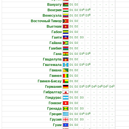
Вануату
D1
D2
-
-
-
-
-
-
Венгрия
A
B
D1
D2
D3
D3
-
-
-
-
Венесуэла
A
B
D1
D2
D3
D3
-
-
-
-
Восточный Тимор
D1
D2
-
-
-
-
-
-
Вьетнам
D1
D2
-
-
-
-
-
-
Габон
D1
D2
-
-
-
-
-
-
Гаити
D1
D2
D3
-
-
-
-
-
Гайана
D1
D2
-
-
-
-
-
-
Гамбия
D1
D2
-
-
-
-
-
-
Гана
A
B
D1
D2
D3
D3
-
-
-
-
Гваделупа
D1
D2
-
-
-
-
-
-
Гватемала
A
B
D1
D2
D3
D3
-
-
-
-
Гвиана
D1
D2
-
-
-
-
-
-
Гвинея
D1
D2
-
-
-
-
-
-
Гвинея-Бисау
D1
D2
-
-
-
-
-
-
Германия
A
B
A
B
C
D
D1
D2
D3
D3
D4
D4
D4
D4
Гибралтар
D1
D2
-
-
-
-
-
-
Гондурас
D1
D2
D3
-
-
-
-
-
Гонконг
D1
D2
-
-
-
-
-
-
Гренада
D1
D2
D3
-
-
-
-
-
Греция
A
B
D1
D2
D3
D3
-
-
-
-
Грузия
D1
D2
D3
-
-
-
-
-
Гуам
D1
D2
-
-
-
-
-
-