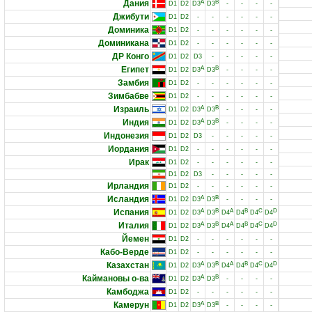
Дания
A
B
D1
D2
D3
D3
-
-
-
-
Джибути
D1
D2
-
-
-
-
-
-
Доминика
D1
D2
-
-
-
-
-
-
Доминикана
D1
D2
-
-
-
-
-
-
ДР Конго
D1
D2
D3
-
-
-
-
-
Египет
A
B
D1
D2
D3
D3
-
-
-
-
Замбия
D1
D2
-
-
-
-
-
-
Зимбабве
D1
D2
-
-
-
-
-
-
Израиль
A
B
D1
D2
D3
D3
-
-
-
-
Индия
A
B
D1
D2
D3
D3
-
-
-
-
Индонезия
D1
D2
D3
-
-
-
-
-
Иордания
D1
D2
-
-
-
-
-
-
Ирак
D1
D2
-
-
-
-
-
-
D1
D2
D3
-
-
-
-
-
Ирландия
D1
D2
-
-
-
-
-
-
Исландия
A
B
D1
D2
D3
D3
-
-
-
-
Испания
A
B
A
B
C
D
D1
D2
D3
D3
D4
D4
D4
D4
Италия
A
B
A
B
C
D
D1
D2
D3
D3
D4
D4
D4
D4
Йемен
D1
D2
-
-
-
-
-
-
Кабо-Верде
D1
D2
-
-
-
-
-
-
Казахстан
A
B
A
B
C
D
D1
D2
D3
D3
D4
D4
D4
D4
Каймановы о-ва
A
B
D1
D2
D3
D3
-
-
-
-
Камбоджа
D1
D2
-
-
-
-
-
-
Камерун
A
B
D1
D2
D3
D3
-
-
-
-