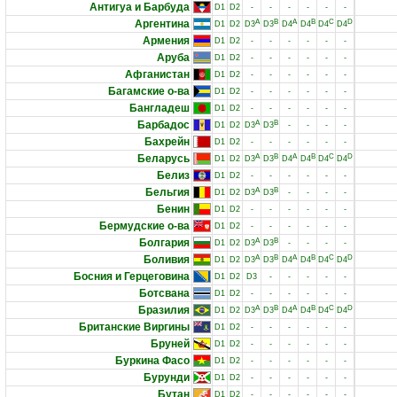
Антигуа и Барбуда
D1
D2
-
-
-
-
-
-
Аргентина
A
B
A
B
C
D
D1
D2
D3
D3
D4
D4
D4
D4
Армения
D1
D2
-
-
-
-
-
-
Аруба
D1
D2
-
-
-
-
-
-
Афганистан
D1
D2
-
-
-
-
-
-
Багамские о-ва
D1
D2
-
-
-
-
-
-
Бангладеш
D1
D2
-
-
-
-
-
-
Барбадос
A
B
D1
D2
D3
D3
-
-
-
-
Бахрейн
D1
D2
-
-
-
-
-
-
Беларусь
A
B
A
B
C
D
D1
D2
D3
D3
D4
D4
D4
D4
Белиз
D1
D2
-
-
-
-
-
-
Бельгия
A
B
D1
D2
D3
D3
-
-
-
-
Бенин
D1
D2
-
-
-
-
-
-
Бермудские о-ва
D1
D2
-
-
-
-
-
-
Болгария
A
B
D1
D2
D3
D3
-
-
-
-
Боливия
A
B
A
B
C
D
D1
D2
D3
D3
D4
D4
D4
D4
Босния и Герцеговина
D1
D2
D3
-
-
-
-
-
Ботсвана
D1
D2
-
-
-
-
-
-
Бразилия
A
B
A
B
C
D
D1
D2
D3
D3
D4
D4
D4
D4
Британские Виргины
D1
D2
-
-
-
-
-
-
Бруней
D1
D2
-
-
-
-
-
-
Буркина Фасо
D1
D2
-
-
-
-
-
-
Бурунди
D1
D2
-
-
-
-
-
-
Бутан
D1
D2
-
-
-
-
-
-