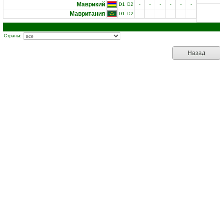
Маврикий
D1
D2
-
-
-
-
-
-
Мавритания
D1
D2
-
-
-
-
-
-
Страны:
Назад