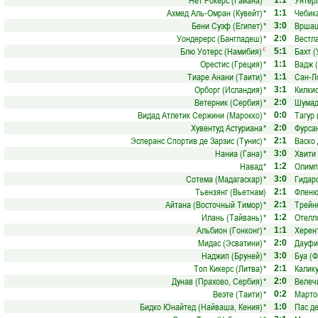
Нет Рокерс (Гайана)
*
Унтер
1:1
Ахмед Аль-Омран (Кувейт)
*
Чебика
1:1
Бени Суэф (Египет)
*
Вршац
3:0
Уондерерс (Бангладеш)
*
Вестл
2:0
Блю Уотерс (Намибия)
Бахт (
с
5:1
Орестис (Греция)
*
Вадж 
1:1
Тиаре Анани (Таити)
*
Сан-Л
1:1
Орборг (Исландия)
*
Килкис
3:1
Ветерник (Сербия)
*
Шумад
2:0
Видад Атлетик Сержини (Марокко)
*
Тагур 
0:0
Хувентуд Астуриана
*
Фурсан
2:0
Эсперанс Спортив де Зарзис (Тунис)
*
Васко 
2:1
Наниа (Гана)
*
Хвити
3:0
Навад
*
Олимп
1:2
Сотема (Мадагаскар)
*
Гидар
3:0
Тьензян­г (Вьетнам)
Фленю
2:1
Айтана (Восточный Тимор)
*
Трейн
2:1
Илань (Тайвань)
*
Отелло
1:2
Альбион (Гонконг)
*
Херен
1:1
Мидас (Эсватини)
*
Дауфи
2:0
Наджип (Бруней)
*
Буа (
3:0
Топ Кикерс (Литва)
*
Калику
2:1
Дунав (Прахово, Сербия)
*
Велеч
2:0
Веэте (Таити)
*
Марто
0:2
Бидко Юнайтед (Найваша, Кения)
*
Пас де
1:0