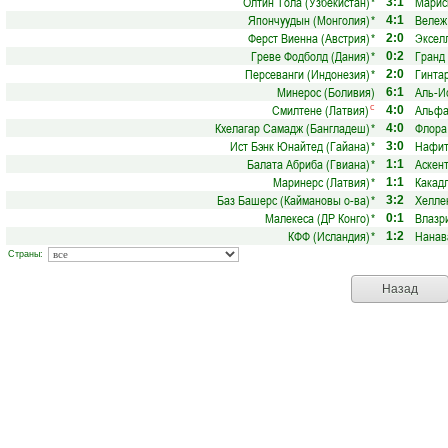
Олтин Тола (Узбекистан)
*
Марис
3:1
Япончуудын (Монголия)
*
Вележ
4:1
Ферст Виенна (Австрия)
*
Экселл
2:0
Греве Фодболд (Дания)
*
Гранд
0:2
Персеванги (Индонезия)
*
Гинтар
2:0
Минерос (Боливия)
Аль-И
6:1
Смилтене (Латвия)
Альфа
с
4:0
Кхелагар Самадж (Бангладеш)
*
Флора
4:0
Ист Бэнк Юнайтед (Гайана)
*
Нафит
3:0
Балата Абриба (Гвиана)
*
Аскен
1:1
Маринерс (Латвия)
*
Какадл
1:1
Баз Башерс (Каймановы о-ва)
*
Хелле
3:2
Малекеса (ДР Конго)
*
Влазр
0:1
КФФ (Исландия)
*
Нанав
1:2
Страны:
Назад