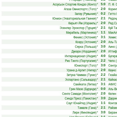
Ассусьон Спортив Кондзо (Конго)
*
П. Ф. 
5:0
Агаза Омниспортс (Того)
*
Корин
2:0
Залэу (Румыния)
*
Гетто
0:2
Юнион (Экваториальная Гвинея)
*
Редон
2:1
Кирьят-Ям (Израиль)
*
Ред С
2:0
Эсенлер Эрокспор (Турция)
*
Куй Та
2:1
Мирабель (Мартиника)
*
МакАл
1:1
Феникс (Эстония)
*
Хемис
3:1
Коэру (Эстония)
*
Аль-Т
2:0
Сярка (Польша)
*
Аино 
3:0
Дукара (Иордания)
*
Иттиф
2:0
Интернационал (Индия)
*
Бугира
4:0
Рио Тинто (Португалия)
*
Чепо 
2:2
Юниспорт (Того)
*
Сентр
3:0
Урана д-Арлит (Нигер)
*
Кауно 
2:0
Зитуна Чаммах (Тунис)
*
Гюайа
2:2
Эспартано (Сальвадор)
*
Кайха
2:1
Свейката (Литва)
*
АФИС 
3:1
Грин Мазе (Бурунди)
*
Аль-В
0:0
Сенге Самади (Монголия)
*
Келен
2:0
Синдх Пресс (Пакистан)
*
Дэрри
3:0
Саут Юнайтед (Индия)
*
Конгсв
1:1
Тамале (Гана)
*
Райзин
2:1
Лири (Финляндия)
*
Беран
3:0