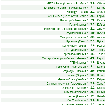
КПТСА Вингс (Антигуа и Барбуда)
*
Обори
3:0
Юниверсите Марин Нгауаби (Конго)
*
Кэптау
1:1
Хеллеруп (Дания)
Аджи д
2:1
Бэс Юнайтед (Сент-Китс и Невис)
*
Корма
2:1
Шифокор (Узбекистан)
*
Ошака
2:0
Гота (Фареры)
*
Кэйве
3:2
Розмаунт Рек (Северная Ирландия)
*
Эль-М
2:1
Сусубириби (Гана)
*
Литсил
1:0
Минервен (Венесуэла)
*
Айлок
2:1
Бушемма (Тунис)
*
Буйяр 
2:1
Кестелспор (Турция)
*
Ролте
1:0
Сен-Луи (Реюньон)
*
Текст
3:0
Торсланда (Швеция)
*
Тела 
1:1
Мастерс Секьюрити Сервис (Малави)
*
Карлс
4:0
ТГБ (Фареры)
*
Шираз
1:0
Теле Курган (Кыргызстан)
*
Католи
2:1
Будубурум (Либерия)
*
Рэмбл
2:0
Долина (Сербия)
*
Летогр
1:1
Мутондо Старс (Замбия)
*
Кебра
2:1
Далерон-Уротеппа (Таджикистан)
*
Хомс 
2:0
Хюда Хюэ (Вьетнам)
*
Салам
1:2
Ла Вилль (Реюньон)
*
Пениш
2:1
Гамтел (Гамбия)
*
Чабаб
3:1
Хин Таи (Макао)
*
Ваину
3:0
Уттарадит (Таиланд)
*
Эмман
1:2