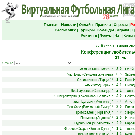
Главная
|
Новости
|
Онлайн
|
Правила
|
Опросы
|
Ре
Расписание
|
Турниры
|
Команды
|
Игроки
|
Т
Рейтинги
|
Форум
|
Чат
|
Конку
77
-й сезон.
3 июня 20
Конференция любительс
23 тур
Страны:
Согот (Южная Корея)
*
Бугей
2:0
Риал Бойс (Сейшельские о-ва)
Забье
0:5
Силивриспор (Турция)
*
Паго 
1:2
Аль-Худуд (Ирак)
*
Микад
4:1
Лос Лаурелес (Сальвадор)
*
Толлг
2:1
Университарио (Кочабамба, Боливия)
*
Сентр
2:0
Таван Цагариг (Монголия)
*
Атлети
3:1
Сан Хосе (Восточный Тимор)
*
Лвеза 
2:0
Тромсдален (Норвегия)
*
Яворн
3:0
Промесес (Андорра)
*
Иттих
2:0
Нурафшон (Узбекистан)
*
Барре
2:0
Фьючер Старз (Южный Судан)
*
Тшоло
1:1
Нуэва Клиса (Боливия)
*
Куин С
1:1