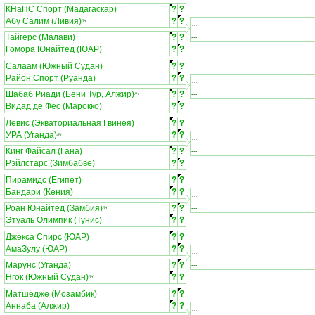
КНаПС Спорт (Мадагаскар)
?
?
Абу Салим (Ливия)
?
?
ЛЧ
...
...
Тайгерс (Малави)
?
?
Гомора Юнайтед (ЮАР)
?
?
Салаам (Южный Судан)
?
?
Район Спорт (Руанда)
?
?
...
...
Шабаб Риади (Бени Тур, Алжир)
?
?
ЛЧ
Видад де Фес (Марокко)
?
?
Левис (Экваториальная Гвинея)
?
?
УРА (Уганда)
?
?
ЛЧ
...
...
Кинг Файсал (Гана)
?
?
Рэйлстарс (Зимбабве)
?
?
Пирамидс (Египет)
?
?
Бандари (Кения)
?
?
...
...
Роан Юнайтед (Замбия)
?
?
ЛЧ
Этуаль Олимпик (Тунис)
?
?
Джекса Спирс (ЮАР)
?
?
АмаЗулу (ЮАР)
?
?
...
...
Марунс (Уганда)
?
?
Нгок (Южный Судан)
?
?
ЛЧ
Матшедже (Мозамбик)
?
?
Аннаба (Алжир)
?
?
...