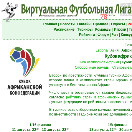
Главная
|
Новости
|
Онлайн
|
Правила
|
Опросы
|
Ре
Расписание
|
Турниры
|
Команды
|
Игроки
|
Т
Рейтинги
|
Форум
|
Чат
|
Конку
Сез
Европа
|
Азия
|
Афри
Кубок африк
Лига чемпионов Африки
|
Кубок
Отборочные раунды
|
Стыковые 
Второй по престижности клубный турнир Африк
второго плана в чемпионатах стран Африки и
участвуют в Лиге чемпионов Африки.
Число мест в розыгрыше от каждой федерац
согласно
рейтингу стран в африканских кубках
лучшие федерации по рейтингам автосоставов и f
В турнире есть отборочные раунды, групповой
по вместимости стадионе Азии без домашнего бо
1/16 финала
1/8 финала
11 августа, 22
-
13 августа, 22
18 августа, 22
-
20 авгу
00
00
00