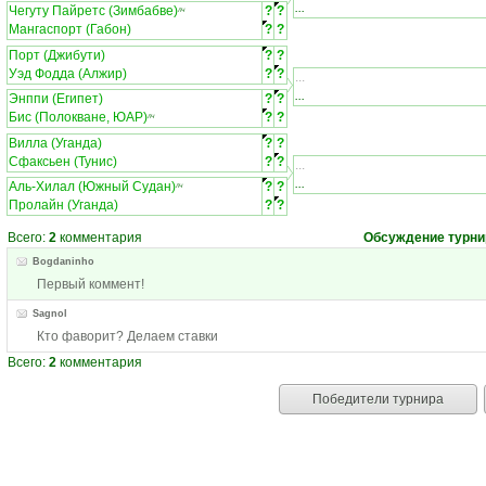
...
Чегуту Пайретс (Зимбабве)
?
?
ЛЧ
Мангаспорт (Габон)
?
?
Порт (Джибути)
?
?
Уэд Фодда (Алжир)
?
?
...
...
Энппи (Египет)
?
?
Бис (Полокване, ЮАР)
?
?
ЛЧ
Вилла (Уганда)
?
?
Сфаксьен (Тунис)
?
?
...
...
Аль-Хилал (Южный Судан)
?
?
ЛЧ
Пролайн (Уганда)
?
?
Всего:
2
комментария
Обсуждение турни
Bogdaninho
Первый коммент!
Sagnol
Кто фаворит? Делаем ставки
Всего:
2
комментария
Победители турнира